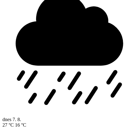
dnes
7. 8.
27 °C
16 °C