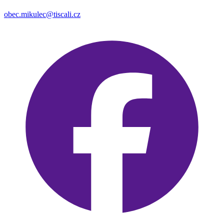
obec.mikulec@tiscali.cz