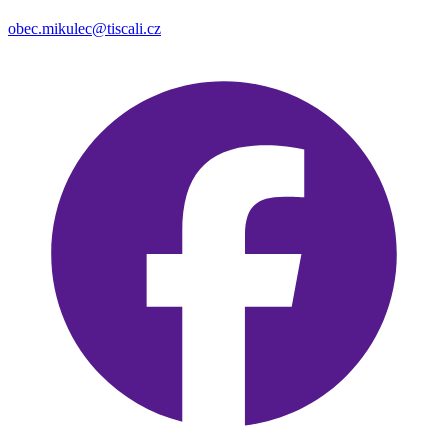
obec.mikulec@tiscali.cz