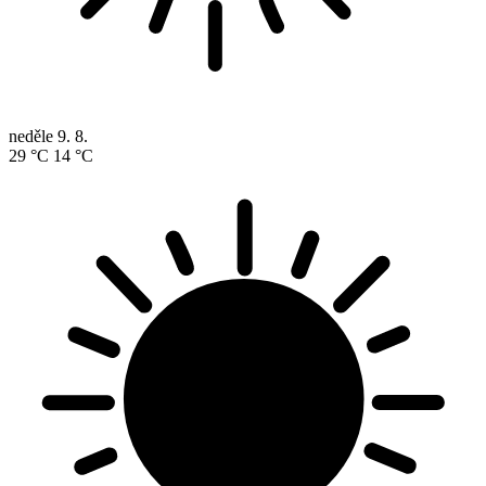
neděle
9. 8.
29 °C
14 °C