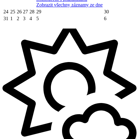
Zobrazit všechny záznamy ze dne
24
25
26
27
28
29
30
31
1
2
3
4
5
6