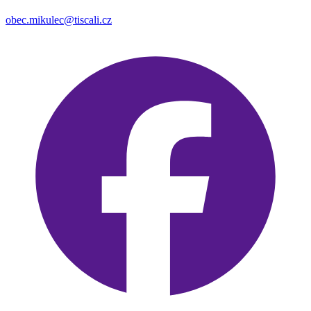
obec.mikulec@tiscali.cz