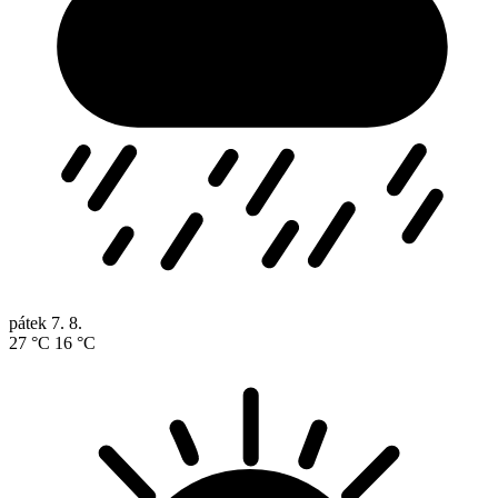
pátek
7. 8.
27 °C
16 °C