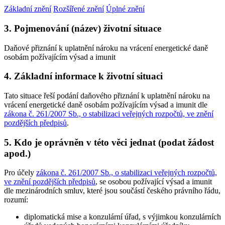
Základní znění
Rozšířené znění
Úplné znění
3. Pojmenování (název) životní situace
Daňové přiznání k uplatnění nároku na vrácení energetické daně
osobám požívajícím výsad a imunit
4. Základní informace k životní situaci
Tato situace řeší podání daňového přiznání k uplatnění nároku na
vrácení energetické daně osobám požívajícím výsad a imunit dle
zákona č. 261/2007 Sb., o stabilizaci veřejných rozpočtů, ve znění
pozdějších předpisů
.
5. Kdo je oprávněn v této věci jednat (podat žádost
apod.)
Pro účely
zákona č. 261/2007 Sb., o stabilizaci veřejných rozpočtů,
ve znění pozdějších předpisů
, se osobou požívající výsad a imunit
dle mezinárodních smluv, které jsou součástí českého právního řádu,
rozumí:
diplomatická mise a konzulární úřad, s výjimkou konzulárních