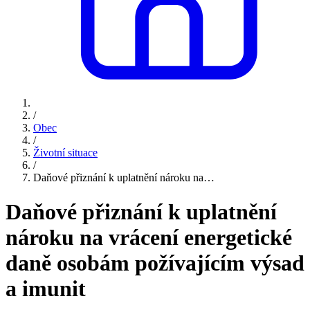
/
Obec
/
Životní situace
/
Daňové přiznání k uplatnění nároku na…
Daňové přiznání k uplatnění
nároku na vrácení energetické
daně osobám požívajícím výsad
a imunit