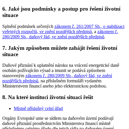
6. Jaké jsou podmínky a postup pro řešení životní
situace
Splnění podmínek určených
zákonem č. 261/2007 Sb., o stabilizaci
veřejných rozpočtů, ve znění pozdějších předpisů
, a
zákonem č.
280/2009 Sb., daňový řád, ve znění pozdějších předpisů
.
7. Jakým způsobem můžete zahájit řešení životní
situace
Daňové přiznání k uplatnění nároku na vrácení energetické daně
osobám požívajícím výsad a imunit se podává způsobem
stanoveným
zákonem č. 280/2009 Sb., daňový řád, ve znění
pozdějších předpisů
, na příslušném formuláři vydaném
Ministerstvem financí anebo jeho elektronickou podobou.
8. Na které instituci životní situaci řešit
Místně příslušný celní úřad
Orgány Evropské unie se sídlem na daňovém území podávají
daňové přiznání prostřednictvím Ministerstva financí místně
příslušnému celnímu úřadu dle jejich sídla na daňovém území.