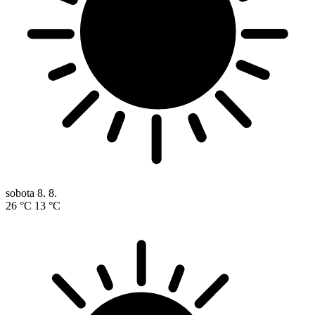
sobota
8. 8.
26 °C
13 °C