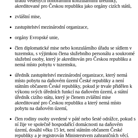
úřadů vedených honorárními konzulárními úředníky,
akreditované pro Českou republiku jako orgány cizích států,
zvláštní mise,
zastupitelství mezinárodní organizace,
orgány Evropské unie,
člen diplomatické mise nebo konzulárního úřadu se sídlem v
tuzemsku, s výjimkou člena služebního personálu a soukromé
služební osoby, který je akreditován pro Českou republiku a
nemá místo pobytu v tuzemsku,
úředník zastupitelství mezinárodní organizace, který nemá
místo pobytu na daňovém území České republiky a není
státním občanem České republiky, pokud je trvale přidělen k
výkonu svých úředních funkcí na daňovém území, a státní
úředník cizího státu, který je členem zvláštní mise
akreditované pro Českou republiku a který nemá místo
pobytu na daňovém území,
člen rodiny osoby uvedené v páté nebo šesté odrážce, pokud s
ní žije ve společně hospodařící domácnosti na daňovém
území, dosáhl věku 15 let, není státním občanem České
republiky a je registrován Ministerstvem zahraničních věcí.