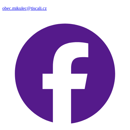
obec.mikulec@tiscali.cz