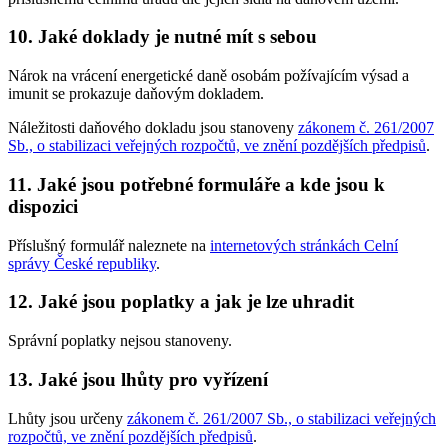
10. Jaké doklady je nutné mít s sebou
Nárok na vrácení energetické daně osobám požívajícím výsad a
imunit se prokazuje daňovým dokladem.
Náležitosti daňového dokladu jsou stanoveny
zákonem č. 261/2007
Sb., o stabilizaci veřejných rozpočtů, ve znění pozdějších předpisů
.
11. Jaké jsou potřebné formuláře a kde jsou k
dispozici
Příslušný formulář naleznete na
internetových stránkách Celní
správy České republiky
.
12. Jaké jsou poplatky a jak je lze uhradit
Správní poplatky nejsou stanoveny.
13. Jaké jsou lhůty pro vyřízení
Lhůty jsou určeny
zákonem č. 261/2007 Sb., o stabilizaci veřejných
rozpočtů, ve znění pozdějších předpisů
.