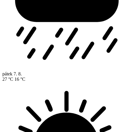
pátek
7. 8.
27 °C
16 °C