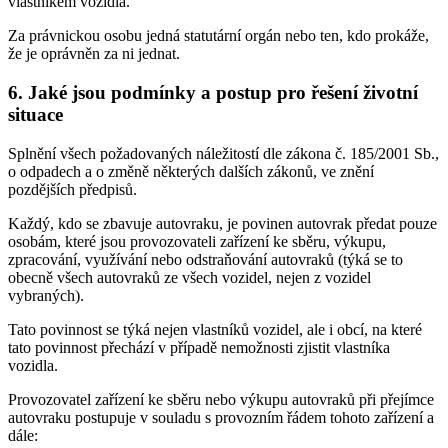
vlastníkem vozidla.
Za právnickou osobu jedná statutární orgán nebo ten, kdo prokáže,
že je oprávněn za ni jednat.
6. Jaké jsou podmínky a postup pro řešení životní
situace
Splnění všech požadovaných náležitostí dle zákona č. 185/2001 Sb.,
o odpadech a o změně některých dalších zákonů, ve znění
pozdějších předpisů.
Každý, kdo se zbavuje autovraku, je povinen autovrak předat pouze
osobám, které jsou provozovateli zařízení ke sběru, výkupu,
zpracování, využívání nebo odstraňování autovraků (týká se to
obecně všech autovraků ze všech vozidel, nejen z vozidel
vybraných).
Tato povinnost se týká nejen vlastníků vozidel, ale i obcí, na které
tato povinnost přechází v případě nemožnosti zjistit vlastníka
vozidla.
Provozovatel zařízení ke sběru nebo výkupu autovraků při přejímce
autovraku postupuje v souladu s provozním řádem tohoto zařízení a
dále: