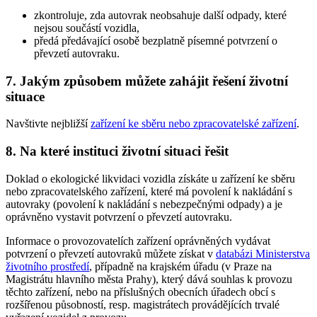
zkontroluje, zda autovrak neobsahuje další odpady, které
nejsou součástí vozidla,
předá předávající osobě bezplatně písemné potvrzení o
převzetí autovraku.
7. Jakým způsobem můžete zahájit řešení životní
situace
Navštivte nejbližší
zařízení ke sběru nebo zpracovatelské zařízení
.
8. Na které instituci životní situaci řešit
Doklad o ekologické likvidaci vozidla získáte u zařízení ke sběru
nebo zpracovatelského zařízení, které má povolení k nakládání s
autovraky (povolení k nakládání s nebezpečnými odpady) a je
oprávněno vystavit potvrzení o převzetí autovraku.
Informace o provozovatelích zařízení oprávněných vydávat
potvrzení o převzetí autovraků můžete získat v
databázi Ministerstva
životního prostředí
, případně na krajském úřadu (v Praze na
Magistrátu hlavního města Prahy), který dává souhlas k provozu
těchto zařízení, nebo na příslušných obecních úřadech obcí s
rozšířenou působností, resp. magistrátech provádějících trvalé