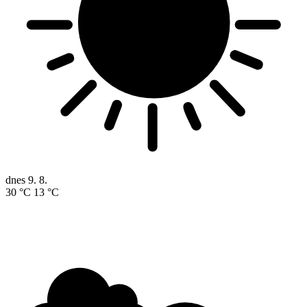
dnes
9. 8.
30 °C
13 °C