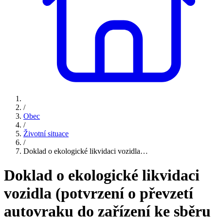
/
Obec
/
Životní situace
/
Doklad o ekologické likvidaci vozidla…
Doklad o ekologické likvidaci
vozidla (potvrzení o převzetí
autovraku do zařízení ke sběru