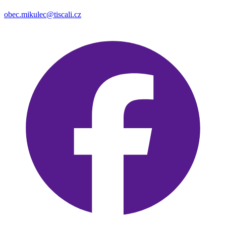
obec.mikulec@tiscali.cz