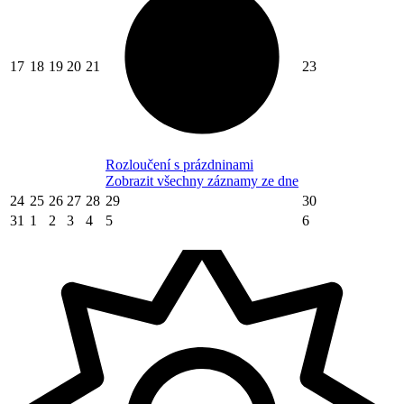
17
18
19
20
21
23
Rozloučení s prázdninami
Zobrazit všechny záznamy ze dne
24
25
26
27
28
29
30
31
1
2
3
4
5
6