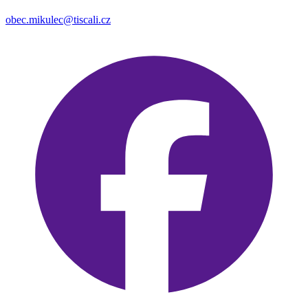
obec.mikulec@tiscali.cz