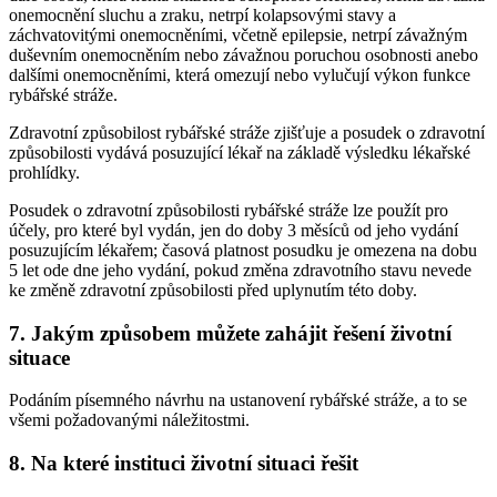
onemocnění sluchu a zraku, netrpí kolapsovými stavy a
záchvatovitými onemocněními, včetně epilepsie, netrpí závažným
duševním onemocněním nebo závažnou poruchou osobnosti anebo
dalšími onemocněními, která omezují nebo vylučují výkon funkce
rybářské stráže.
Zdravotní způsobilost rybářské stráže zjišťuje a posudek o zdravotní
způsobilosti vydává posuzující lékař na základě výsledku lékařské
prohlídky.
Posudek o zdravotní způsobilosti rybářské stráže lze použít pro
účely, pro které byl vydán, jen do doby 3 měsíců od jeho vydání
posuzujícím lékařem; časová platnost posudku je omezena na dobu
5 let ode dne jeho vydání, pokud změna zdravotního stavu nevede
ke změně zdravotní způsobilosti před uplynutím této doby.
7. Jakým způsobem můžete zahájit řešení životní
situace
Podáním písemného návrhu na ustanovení rybářské stráže, a to se
všemi požadovanými náležitostmi.
8. Na které instituci životní situaci řešit