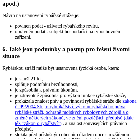
apod.)
Návrh na ustanovení rybářské stráže je:
povinen podat
- uživatel rybářského revíru,
oprávněn podat
- subjekt hospodařící na rybochovném
zařízení.
6. Jaké jsou podmínky a postup pro řešení životní
situace
Rybářskou stráží může být ustanovena fyzická osoba, která:
je starší 21 let,
splňuje podmínku bezúhonnosti,
je způsobilá k právním úkonům,
je zdravotně způsobilá pro výkon funkce rybářské stráže,
prokázala znalost práv a povinností rybářské stráže dle
zákona
č. 99/2004 Sb., o rybníkářství, výkonu rybářského práva,
rybářské stráži, ochraně mořských rybolovných zdrojů a o
změně některých zákonů, ve znění pozdějších předpisů (dále
též "zákon o rybářství")
, a znalost souvisejících právních
předpisů,
složila před příslušným obecním úřadem obce s rozšířenou