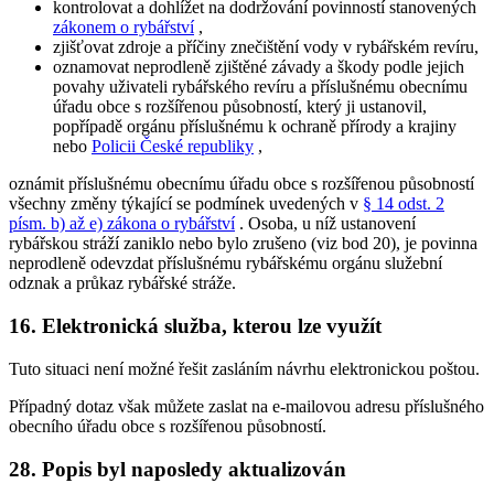
kontrolovat a dohlížet na dodržování povinností stanovených
zákonem o rybářství
,
zjišťovat zdroje a příčiny znečištění vody v rybářském revíru,
oznamovat neprodleně zjištěné závady a škody podle jejich
povahy uživateli rybářského revíru a příslušnému obecnímu
úřadu obce s rozšířenou působností, který ji ustanovil,
popřípadě orgánu příslušnému k ochraně přírody a krajiny
nebo
Policii České republiky
,
oznámit příslušnému obecnímu úřadu obce s rozšířenou působností
všechny změny týkající se podmínek uvedených v
§ 14 odst. 2
písm. b) až e) zákona o rybářství
. Osoba, u níž ustanovení
rybářskou stráží zaniklo nebo bylo zrušeno (viz bod 20), je povinna
neprodleně odevzdat příslušnému rybářskému orgánu služební
odznak a průkaz rybářské stráže.
16. Elektronická služba, kterou lze využít
Tuto situaci není možné řešit zasláním návrhu elektronickou poštou.
Případný dotaz však můžete zaslat na e-mailovou adresu příslušného
obecního úřadu obce s rozšířenou působností.
28. Popis byl naposledy aktualizován