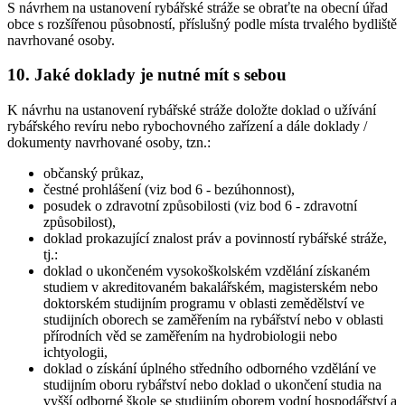
S návrhem na ustanovení rybářské stráže se obraťte na obecní úřad
obce s rozšířenou působností, příslušný podle místa trvalého bydliště
navrhované osoby.
10. Jaké doklady je nutné mít s sebou
K návrhu na ustanovení rybářské stráže doložte doklad o užívání
rybářského revíru nebo rybochovného zařízení a dále doklady /
dokumenty navrhované osoby, tzn.:
občanský průkaz,
čestné prohlášení (viz bod 6 - bezúhonnost),
posudek o zdravotní způsobilosti (viz bod 6 - zdravotní
způsobilost),
doklad prokazující znalost práv a povinností rybářské stráže,
tj.:
doklad o ukončeném vysokoškolském vzdělání získaném
studiem v akreditovaném bakalářském, magisterském nebo
doktorském studijním programu v oblasti zemědělství ve
studijních oborech se zaměřením na rybářství nebo v oblasti
přírodních věd se zaměřením na hydrobiologii nebo
ichtyologii,
doklad o získání úplného středního odborného vzdělání ve
studijním oboru rybářství nebo doklad o ukončení studia na
vyšší odborné škole se studijním oborem vodní hospodářství a