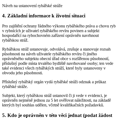
Návrh na ustanovení rybářské stráže
4. Základní informace k životní situaci
Pro zajištění ochrany řádného výkonu rybářského práva a chovu ryb
v rybnících je uživatel rybářského revíru povinen a subjekt
hospodařící na rybochovném zařízení oprávněn navrhnout
rybářskou stráž.
Rybářskou stráž ustanovuje, odvolává, zrušuje a stanovuje rozsah
působnosti na návrh uživatele rybářského revíru či jiného
oprávněného subjektu obecní úřad obce s rozšířenou působností,
příslušný podle místa trvalého bydliště navrhované osoby; ten vede
také evidenci všech rybářských stráží, které byly ustanoveny v
obvodu jeho působnosti.
Příslušný rybářský orgán vydá rybářské stráži odznak a průkaz
rybářské stráže.
Subjekt, který rybářskou stráž ustanovil či ji vede v evidenci, je
oprávněn nejméně jednou za 5 let ověřovat náležitosti, na základě
kterých byl souhlas udělen, včetně kvalifikačních požadavků.
5. Kdo je oprávněn v této věci jednat (podat žádost