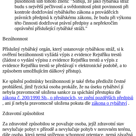
působností slib tohoto znění:
"Slibuji, že jako rybářská stráž
budu s největší pečlivostí a svědomitostí plnit povinnosti při
kontrole dodržování rybářského zákona a prováděcích
právních předpisů k rybářskému zákonu, že budu při výkonu
této činnosti dodržovat právní předpisy a nepřekročím
oprávnění příslušející rybářské stráži."
Bezúhonnost
Příslušný rybářský orgán, který ustanovuje rybářskou stráž, si k
ověření bezúhonnosti vyžádá výpis z evidence Rejstříku trestů
(žádost o vydání výpisu z evidence Rejstříku trestů a výpis z
evidence Rejstříku trestů se předávají v elektronické podobě, a to
způsobem umožňujícím dálkový přístup).
Ke splnění podmínky bezúhonnosti je také třeba předložit čestné
prohlášení, jímž fyzická osoba prokáže, že na úseku rybářství jí
nebyla pravomocně uložena sankce za spáchání přestupku dle
zákona č. 200/1990 Sb., o přestupcích, ve znění pozdějších předpisů
, ani jí nebyla pravomocně uložena pokuta dle
zákona o rybářství
.
Zdravotní způsobilost
Za zdravotně způsobilou se považuje osoba, jejíž zdravotní stav
nevylučuje pobyt v přírodě a nevylučuje pohyb v nerovném terénu,
dále osoba, která nemá sníženou schopnost orientace, nemá závažná