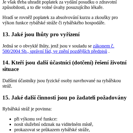
Je však třeba uhradit poplatek za vydání posudku o zdravotní
způsobilosti, a to dle volné úvahy posuzujícího lékaře.
Hradí se rovněž poplatek za absolvování kurzu a zkoušky pro
výkon funkce rybářské stráže či rybářského hospodáře.
13. Jaké jsou lhůty pro vyřízení
Jedná se o obvyklé lhůty, jenž jsou v souladu se
zákonem č.
500/2004 Sb., správní řád, ve znění pozdějších předpisů
.
14. Kteří jsou další účastníci (dotčení) řešení životní
situace
Dalšími účastníky jsou fyzické osoby navrhované na rybářskou
stráž.
15. Jaké další činnosti jsou po žadateli požadovány
Rybářská stráž je povinna:
při výkonu své funkce:
nosit služební odznak na viditelném místě,
prokazovat se průkazem rybářské stráže,