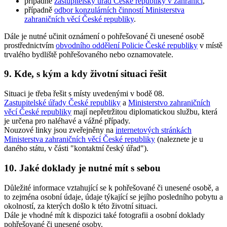
případně
zastupitelský úřad České republiky v zahraničí
,
případně
odbor konzulárních činností Ministerstva
zahraničních věcí České republiky
.
Dále
je nutné
učinit oznámení o pohřešované či unesené osobě
prostřednictvím
obvodního oddělení Policie České republiky
v místě
trvalého bydliště pohřešovaného nebo oznamovatele.
9. Kde, s kým a kdy životní situaci řešit
Situaci je třeba řešit s místy uvedenými v bodě 08.
Zastupitelské úřady České republiky
a
Ministerstvo zahraničních
věcí České republiky
mají nepřetržitou diplomatickou službu, která
je určena pro naléhavé a vážné případy.
Nouzové linky jsou zveřejněny na
internetových stránkách
Ministerstva zahraničních věcí České republiky
(naleznete je u
daného státu, v části "kontaktní český úřad").
10. Jaké doklady je nutné mít s sebou
Důležité informace vztahující se k pohřešované či unesené osobě, a
to zejména osobní údaje, údaje týkající se jejího posledního pobytu a
okolností, za kterých došlo k této životní situaci.
Dále je vhodné mít k dispozici také fotografii a osobní doklady
pohřešované či unesené osoby.