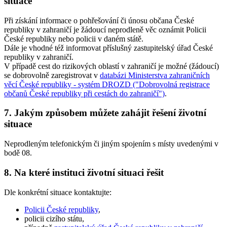
situace
Při získání informace o pohřešování či únosu občana České
republiky v zahraničí je žádoucí neprodleně věc oznámit Policii
České republiky nebo policii v daném státě.
Dále je vhodné též informovat příslušný zastupitelský úřad České
republiky v zahraničí.
V případě cest do rizikových oblastí v zahraničí je možné (žádoucí)
se dobrovolně zaregistrovat v
databázi Ministerstva zahraničních
věcí České republiky - systém DROZD ("Dobrovolná registrace
občanů České republiky při cestách do zahraničí")
.
7. Jakým způsobem můžete zahájit řešení životní
situace
Neprodleným telefonickým či jiným spojením s místy uvedenými v
bodě 08.
8. Na které instituci životní situaci řešit
Dle konkrétní situace kontaktujte:
Policii České republiky
,
policii cizího státu,