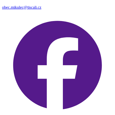
obec.mikulec@tiscali.cz