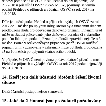
daňový poradce a OSVČ tuto skutečnost doloží nejpozději do
2.5.2018 u příslušné OSSZ/ PSSZ/ MSSZ, posunuje se termín
podání Přehledu o příjmech a výdajích OSVČ za rok 2017 na
1.8.2018.
Dále je možné podat Přehled o příjmech a výdajích OSVČ za rok
2017 do 1 měsíce po uplynutí lhůty, kterou byla finančním úřadem
prodloužena lhůta pro odevzdání daňového přiznání. Finanční úřad
může na žádost plátce daně, jeho daňového poradce či z vlastního
podnětu lhůtu pro podání přiznání prodloužit zpravidla nejdéle o 3
měsíce. Pouze v odůvodněných případech (např. jsou-li součástí
příjmů i příjmy zdaňované v zahraničí) může být lhůta prodloužena
až na 10 měsíců po uplynutí zdaňovacího období.
V případě, že OSVČ není povinna podávat daňové přiznání, musí
Přehled o příjmech a výdajích OSVČ za rok 2017 podat nejpozději
do 31.7.2018.
14. Kteří jsou další účastníci (dotčení) řešení životní
situace
Další účastníci postupu nejsou stanoveni.
15. Jaké další činnosti jsou po žadateli požadovány