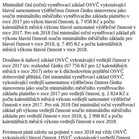
Minimálně činí (roční) vyměřovací základ OSVČ vykonávající
hlavní samostatnou výdělečnou činnost částku stanovenou jako
součin minimálního měsíčního vyměřovacího základu platného v
roce 2017 pro výkon hlavní činnosti, tj. 7 058 Kč a počtu
kalendářních měsíců výkonu hlavní samostatné výdělečné činnosti v
roce 2017. Pro rok 2018 činí minimální roční vyměřovací základ při
výkonu hlavní činnosti součin minimálního měsíčního základu pro
hlavní činnost v roce 2018, tj. 7 495 Kč a počtu kalendářních
měsíců výkonu hlavní činnosti v roce 2018.
Dosáhne-li daňový základ OSVČ vykonávající vedlejší činnost v
roce 2017 tzv. rozhodné částky (67 756 Kč pro 12 kalendářních
měsíců v roce 2017) nebo se k důchodovému pojištění OSVČ
dobrovolně přihlásí, činí minimální vyměřovací základ OSVČ
vykonávající vedlejší samostatnou výdělečnou činnost částku
stanovenou jako součin minimálního měsíčního vyměřovacího
základu platného v roce 2017 pro vedlejší činnost, tj. 2 824 Kč a
počtu kalendářních měsíců výkonu vedlejší samostatné výdělečné
činnosti v roce 2017. Pro rok 2018 činí minimální roční vyměřovací
základ při výkonu vedlejší činnosti součin minimálního měsíčního
základu pro vedlejší činnost v roce 2018, tj. 2 998 Kč a počtu
kalendářních měsíců výkonu vedlejší činnosti v roce 2018.
Povinnost platit zálohy na pojistné v roce 2018 má vždy OSVČ
vykonávající hlavní činnost, OSVČ vykonávající vedlejší činnost