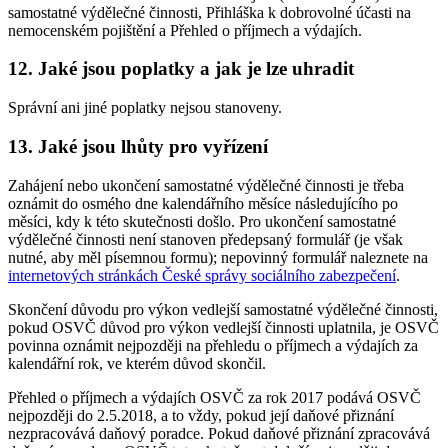
samostatné výdělečné činnosti, Přihláška k dobrovolné účasti na
nemocenském pojištění a Přehled o příjmech a výdajích.
12. Jaké jsou poplatky a jak je lze uhradit
Správní ani jiné poplatky nejsou stanoveny.
13. Jaké jsou lhůty pro vyřízení
Zahájení nebo ukončení samostatné výdělečné činnosti je třeba
oznámit do osmého dne kalendářního měsíce následujícího po
měsíci, kdy k této skutečnosti došlo. Pro ukončení samostatné
výdělečné činnosti není stanoven předepsaný formulář (je však
nutné, aby měl písemnou formu); nepovinný formulář naleznete na
internetových stránkách České správy sociálního zabezpečení
.
Skončení důvodu pro výkon vedlejší samostatné výdělečné činnosti,
pokud OSVČ důvod pro výkon vedlejší činnosti uplatnila, je OSVČ
povinna oznámit nejpozději na přehledu o příjmech a výdajích za
kalendářní rok, ve kterém důvod skončil.
Přehled o příjmech a výdajích OSVČ za rok 2017 podává OSVČ
nejpozději do 2.5.2018, a to vždy, pokud její daňové přiznání
nezpracovává daňový poradce. Pokud daňové přiznání zpracovává