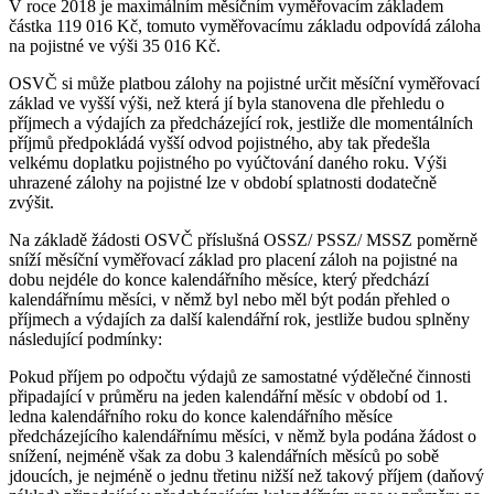
V roce 2018 je maximálním měsíčním vyměřovacím základem
částka 119 016 Kč, tomuto vyměřovacímu základu odpovídá záloha
na pojistné ve výši 35 016 Kč.
OSVČ si může platbou zálohy na pojistné určit měsíční vyměřovací
základ ve vyšší výši, než která jí byla stanovena dle přehledu o
příjmech a výdajích za předcházející rok, jestliže dle momentálních
příjmů předpokládá vyšší odvod pojistného, aby tak předešla
velkému doplatku pojistného po vyúčtování daného roku. Výši
uhrazené zálohy na pojistné lze v období splatnosti dodatečně
zvýšit.
Na základě žádosti OSVČ příslušná OSSZ/ PSSZ/ MSSZ poměrně
sníží měsíční vyměřovací základ pro placení záloh na pojistné na
dobu nejdéle do konce kalendářního měsíce, který předchází
kalendářnímu měsíci, v němž byl nebo měl být podán přehled o
příjmech a výdajích za další kalendářní rok, jestliže budou splněny
následující podmínky:
Pokud příjem po odpočtu výdajů ze samostatné výdělečné činnosti
připadající v průměru na jeden kalendářní měsíc v období od 1.
ledna kalendářního roku do konce kalendářního měsíce
předcházejícího kalendářnímu měsíci, v němž byla podána žádost o
snížení, nejméně však za dobu 3 kalendářních měsíců po sobě
jdoucích, je nejméně o jednu třetinu nižší než takový příjem (daňový