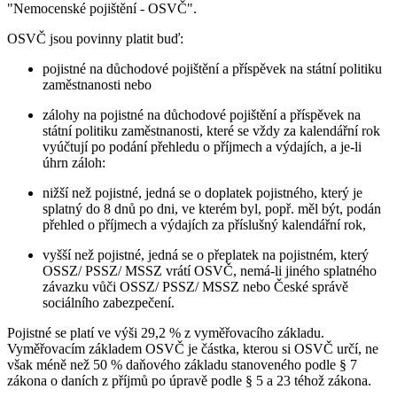
"Nemocenské pojištění - OSVČ".
OSVČ jsou povinny platit buď:
pojistné na důchodové pojištění a příspěvek na státní politiku
zaměstnanosti nebo
zálohy na pojistné na důchodové pojištění a příspěvek na
státní politiku zaměstnanosti, které se vždy za kalendářní rok
vyúčtují po podání přehledu o příjmech a výdajích, a je-li
úhrn záloh:
nižší než pojistné, jedná se o doplatek pojistného, který je
splatný do 8 dnů po dni, ve kterém byl, popř. měl být, podán
přehled o příjmech a výdajích za příslušný kalendářní rok,
vyšší než pojistné, jedná se o přeplatek na pojistném, který
OSSZ/ PSSZ/ MSSZ vrátí OSVČ, nemá-li jiného splatného
závazku vůči OSSZ/ PSSZ/ MSSZ nebo České správě
sociálního zabezpečení.
Pojistné se platí ve výši 29,2 % z vyměřovacího základu.
Vyměřovacím základem OSVČ je částka, kterou si OSVČ určí, ne
však méně než 50 % daňového základu stanoveného podle § 7
zákona o daních z příjmů po úpravě podle § 5 a 23 téhož zákona.