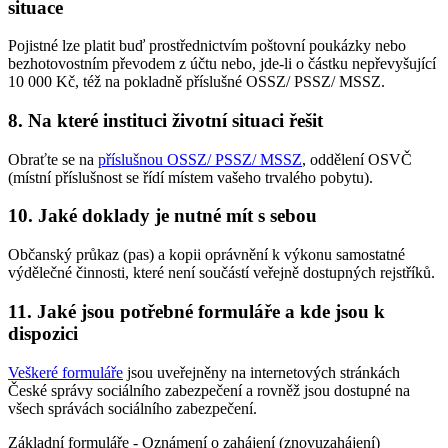
situace
Pojistné lze platit buď prostřednictvím poštovní poukázky nebo
bezhotovostním převodem z účtu nebo, jde-li o částku nepřevyšující
10 000 Kč, též na pokladně příslušné OSSZ/ PSSZ/ MSSZ.
8. Na které instituci životní situaci řešit
Obraťte se na
příslušnou OSSZ/ PSSZ/ MSSZ
, oddělení OSVČ
(místní příslušnost se řídí místem vašeho trvalého pobytu).
10. Jaké doklady je nutné mít s sebou
Občanský průkaz (pas) a kopii oprávnění k výkonu samostatné
výdělečné činnosti, které není součástí veřejně dostupných rejstříků.
11. Jaké jsou potřebné formuláře a kde jsou k
dispozici
Veškeré formuláře
jsou uveřejněny na internetových stránkách
České správy sociálního zabezpečení a rovněž jsou dostupné na
všech správách sociálního zabezpečení.
Základní formuláře - Oznámení o zahájení (znovuzahájení)