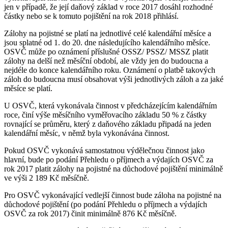
jen v případě, že její daňový základ v roce 2017 dosáhl rozhodné
částky nebo se k tomuto pojištění na rok 2018 přihlásí.
Zálohy na pojistné se platí na jednotlivé celé kalendářní měsíce a
jsou splatné od 1. do 20. dne následujícího kalendářního měsíce.
OSVČ může po oznámení příslušné OSSZ/ PSSZ/ MSSZ platit
zálohy na delší než měsíční období, ale vždy jen do budoucna a
nejdéle do konce kalendářního roku. Oznámení o platbě takových
záloh do budoucna musí obsahovat výši jednotlivých záloh a za jaké
měsíce se platí.
U OSVČ, která vykonávala činnost v předcházejícím kalendářním
roce, činí výše měsíčního vyměřovacího základu 50 % z částky
rovnající se průměru, který z daňového základu připadá na jeden
kalendářní měsíc, v němž byla vykonávána činnost.
Pokud OSVČ vykonává samostatnou výdělečnou činnost jako
hlavní, bude po podání Přehledu o příjmech a výdajích OSVČ za
rok 2017 platit zálohy na pojistné na důchodové pojištění minimálně
ve výši 2 189 Kč měsíčně.
Pro OSVČ vykonávající vedlejší činnost bude záloha na pojistné na
důchodové pojištění (po podání Přehledu o příjmech a výdajích
OSVČ za rok 2017) činit minimálně 876 Kč měsíčně.