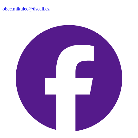
obec.mikulec@tiscali.cz