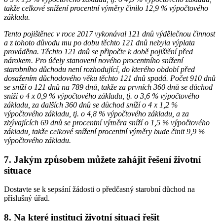
takže celkové snížení procentní výměry činilo 12,9 % výpočtového
základu.
Tento pojištěnec v roce 2017 vykonával 121 dnů výdělečnou činnost
a z tohoto důvodu mu po dobu těchto 121 dnů nebyla výplata
prováděna. Těchto 121 dnů se připočte k době pojištění před
nárokem. Pro účely stanovení nového procentního snížení
starobního důchodu není rozhodující, do kterého období před
dosažením důchodového věku těchto 121 dnů spadá. Počet 910 dnů
se sníží o 121 dnů na 789 dnů, takže za prvních 360 dnů se důchod
sníží o 4 x 0,9 % výpočtového základu, tj. o 3,6 % výpočtového
základu, za dalších 360 dnů se důchod sníží o 4 x 1,2 %
výpočtového základu, tj. o 4,8 % výpočtového základu, a za
zbývajících 69 dnů se procentní výměra sníží o 1,5 % výpočtového
základu, takže celkové snížení procentní výměry bude činit 9,9 %
výpočtového základu.
7. Jakým způsobem můžete zahájit řešení životní
situace
Dostavte se k sepsání žádosti o předčasný starobní důchod na
příslušný úřad.
8. Na které instituci životní situaci řešit