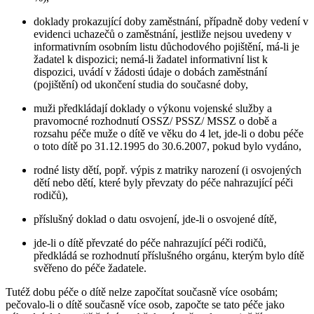
doklady prokazující doby zaměstnání, případně doby vedení v
evidenci uchazečů o zaměstnání, jestliže nejsou uvedeny v
informativním osobním listu důchodového pojištění, má-li je
žadatel k dispozici; nemá-li žadatel informativní list k
dispozici, uvádí v žádosti údaje o dobách zaměstnání
(pojištění) od ukončení studia do současné doby,
muži předkládají doklady o výkonu vojenské služby a
pravomocné rozhodnutí OSSZ/ PSSZ/ MSSZ o době a
rozsahu péče muže o dítě ve věku do 4 let, jde-li o dobu péče
o toto dítě po 31.12.1995 do 30.6.2007, pokud bylo vydáno,
rodné listy dětí, popř. výpis z matriky narození (i osvojených
dětí nebo dětí, které byly převzaty do péče nahrazující péči
rodičů),
příslušný doklad o datu osvojení, jde-li o osvojené dítě,
jde-li o dítě převzaté do péče nahrazující péči rodičů,
předkládá se rozhodnutí příslušného orgánu, kterým bylo dítě
svěřeno do péče žadatele.
Tutéž dobu péče o dítě nelze započítat současně více osobám;
pečovalo-li o dítě současně více osob, započte se tato péče jako