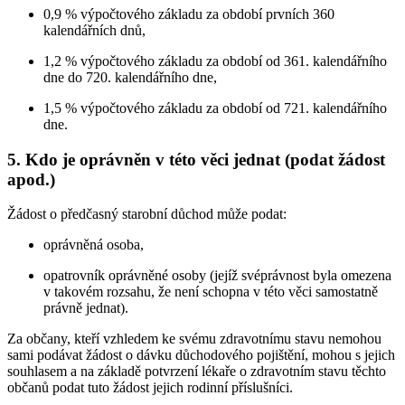
0,9 % výpočtového základu za období prvních 360
kalendářních dnů,
1,2 % výpočtového základu za období od 361. kalendářního
dne do 720. kalendářního dne,
1,5 % výpočtového základu za období od 721. kalendářního
dne.
5. Kdo je oprávněn v této věci jednat (podat žádost
apod.)
Žádost o předčasný starobní důchod může podat:
oprávněná osoba,
opatrovník oprávněné osoby (jejíž svéprávnost byla omezena
v takovém rozsahu, že není schopna v této věci samostatně
právně jednat).
Za občany, kteří vzhledem ke svému zdravotnímu stavu nemohou
sami podávat žádost o dávku důchodového pojištění, mohou s jejich
souhlasem a na základě potvrzení lékaře o zdravotním stavu těchto
občanů podat tuto žádost jejich rodinní příslušníci.