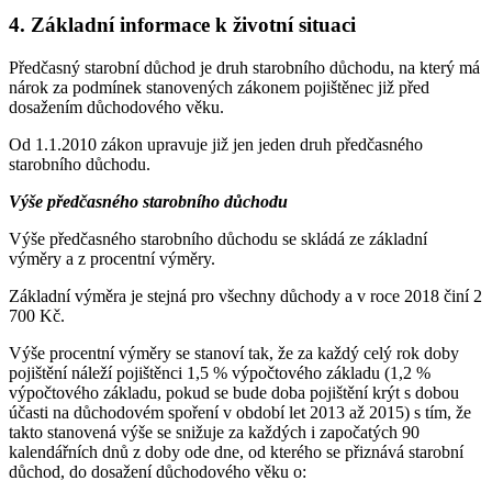
4. Základní informace k životní situaci
Předčasný starobní důchod je druh starobního důchodu, na který má
nárok za podmínek stanovených zákonem pojištěnec již před
dosažením důchodového věku.
Od 1.1.2010 zákon upravuje již jen jeden druh předčasného
starobního důchodu.
Výše předčasného starobního důchodu
Výše předčasného starobního důchodu se skládá ze základní
výměry a z procentní výměry.
Základní výměra je stejná pro všechny důchody a v roce 2018 činí 2
700 Kč.
Výše procentní výměry se stanoví tak, že za každý celý rok doby
pojištění náleží pojištěnci 1,5 % výpočtového základu (1,2 %
výpočtového základu, pokud se bude doba pojištění krýt s dobou
účasti na důchodovém spoření v období let 2013 až 2015) s tím, že
takto stanovená výše se snižuje za každých i započatých 90
kalendářních dnů z doby ode dne, od kterého se přiznává starobní
důchod, do dosažení důchodového věku o: