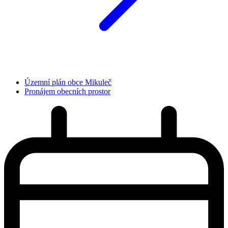
Územní plán obce Mikuleč
Pronájem obecních prostor