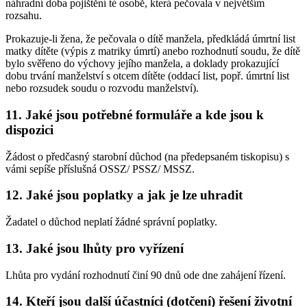
náhradní doba pojištění té osobě, která pečovala v největším
rozsahu.
Prokazuje-li žena, že pečovala o dítě manžela, předkládá úmrtní list
matky dítěte (výpis z matriky úmrtí) anebo rozhodnutí soudu, že dítě
bylo svěřeno do výchovy jejího manžela, a doklady prokazující
dobu trvání manželství s otcem dítěte (oddací list, popř. úmrtní list
nebo rozsudek soudu o rozvodu manželství).
11. Jaké jsou potřebné formuláře a kde jsou k
dispozici
Žádost o předčasný starobní důchod (na předepsaném tiskopisu) s
vámi sepíše příslušná OSSZ/ PSSZ/ MSSZ.
12. Jaké jsou poplatky a jak je lze uhradit
Žadatel o důchod neplatí žádné správní poplatky.
13. Jaké jsou lhůty pro vyřízení
Lhůta pro vydání rozhodnutí činí 90 dnů ode dne zahájení řízení.
14. Kteří jsou další účastníci (dotčení) řešení životní