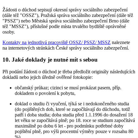
Žádosti o důchod sepisují okresní správy sociálního zabezpečení
(dále též "OSSZ"), Pražská správa sociálního zabezpečení (dále též
"PSSZ") nebo Městská správa sociálního zabezpečení Brno (dále
též "MSSZ"), příslušné podle místa trvalého bydliště oprávněné
osoby.
Kontakty na jednotlivá pracoviště OSSZ/ PSSZ/ MSSZ
naleznete
na internetových stránkách České správy sociálního zabezpečení.
10. Jaké doklady je nutné mít s sebou
Při podání žádosti o důchod je třeba předložit originály následujících
dokladů nebo jejich úředně ověřené fotokopie:
občanský průkaz; cizinci se musí prokázat pasem, příp.
dokladem o povolení k pobytu,
doklad o studiu či vyučení, týká se i nedokončeného studia
(do pojištěných dob, které se započítávají do důchodu, totiž
patří i doba studia; doba studia před 1.1.1996 do dosažení 18
let věku se započítává plně; po 18. roce se studium započítává
maximálně po dobu 6 let - pro podmínku potřebné doby
pojištění plně, pro výši procentní výměry pouze v rozsahu 80
%),