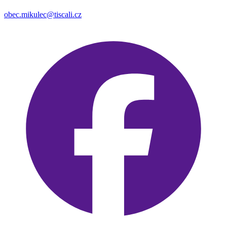
obec.mikulec@tiscali.cz