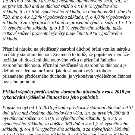
1.5.2018 o 750 dnů dříve než dosáhne důchodového věku, tzn., že
za prvních 360 dnů se důchod sníží o 4 x 0,9 % výpočtového
základu, tj. o 3,6 % výpočtového základu, za období od 361. dne do
720. dne o 4 x 1,2 % výpočtového základu, tj. o 4,8 % výpočtového
základu, a za zbývajících 30 dnů se procentní výměra sníží o 1 x 1,5
% výpočtového základu, tj. o 1,5 % výpočtového základu, takže
celkové snížení procentní výměry bude činit 9,9 % výpočtového
základu.
Přiznání nároku na předčasný starobní důchod brání vzniku nároku
na řádný starobní důchod. Znamená to tudíž, že pojištěnec nemůže
požádat při dosažení důchodového věku o přiznání řádného
starobního důchodu. Přiznání předčasného starobního důchodu je
definitivní. Jediná možnost, jak dosáhnout zvýšení tohoto
přiznaného předčasného důchodu, je vykonávat výdělečnou činnost
bez jeho pobírání.
Příklad výpočtu předčasného starobního důchodu v roce 2018 po
vykonávání výdělečné činnosti bez jeho pobírání:
Pojištěnci byl od 1.5.2016 přiznán předčasný starobní důchod o 910
dnů dříve než dosáhne důchodového věku, tzn. za prvních 360 dnů
byl důchod snížen o 4 x 0,9 % výpočtového základu, tj. o 3,6 %
výpočtového základu, za dalších 360 dnů o 4 x 1,2 % výpočtového
základu, tj. o 4,8 % výpočtového základu, a za zbývajících 190 dnů
o 3 x 1,5 % výpočtového základu, tj. o 4,5 % výpočtového základu,