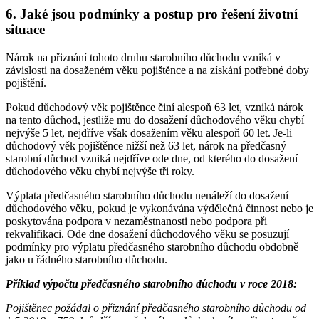
6. Jaké jsou podmínky a postup pro řešení životní
situace
Nárok na přiznání tohoto druhu starobního důchodu vzniká v
závislosti na dosaženém věku pojištěnce a na získání potřebné doby
pojištění.
Pokud důchodový věk pojištěnce činí alespoň 63 let, vzniká nárok
na tento důchod, jestliže mu do dosažení důchodového věku chybí
nejvýše 5 let, nejdříve však dosažením věku alespoň 60 let. Je-li
důchodový věk pojištěnce nižší než 63 let, nárok na předčasný
starobní důchod vzniká nejdříve ode dne, od kterého do dosažení
důchodového věku chybí nejvýše tři roky.
Výplata předčasného starobního důchodu nenáleží do dosažení
důchodového věku, pokud je vykonávána výdělečná činnost nebo je
poskytována podpora v nezaměstnanosti nebo podpora při
rekvalifikaci. Ode dne dosažení důchodového věku se posuzují
podmínky pro výplatu předčasného starobního důchodu obdobně
jako u řádného starobního důchodu.
Příklad výpočtu předčasného starobního důchodu v roce 2018:
Pojištěnec požádal o přiznání předčasného starobního důchodu od