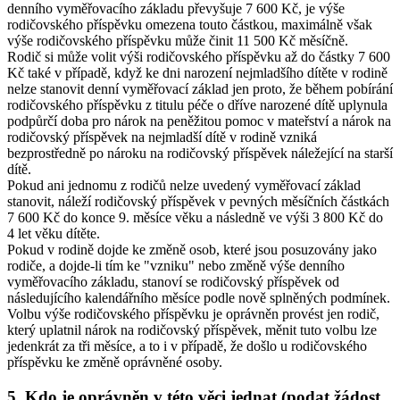
denního vyměřovacího základu převyšuje 7 600 Kč, je výše
rodičovského příspěvku omezena touto částkou, maximálně však
výše rodičovského příspěvku může činit 11 500 Kč měsíčně.
Rodič si může volit výši rodičovského příspěvku až do částky 7 600
Kč také v případě, když ke dni narození nejmladšího dítěte v rodině
nelze stanovit denní vyměřovací základ jen proto, že během pobírání
rodičovského příspěvku z titulu péče o dříve narozené dítě uplynula
podpůrčí doba pro nárok na peněžitou pomoc v mateřství a nárok na
rodičovský příspěvek na nejmladší dítě v rodině vzniká
bezprostředně po nároku na rodičovský příspěvek náležející na starší
dítě.
Pokud ani jednomu z rodičů nelze uvedený vyměřovací základ
stanovit, náleží rodičovský příspěvek v pevných měsíčních částkách
7 600 Kč do konce 9. měsíce věku a následně ve výši 3 800 Kč do
4 let věku dítěte.
Pokud v rodině dojde ke změně osob, které jsou posuzovány jako
rodiče, a dojde-li tím ke "vzniku" nebo změně výše denního
vyměřovacího základu, stanoví se rodičovský příspěvek od
následujícího kalendářního měsíce podle nově splněných podmínek.
Volbu výše rodičovského příspěvku je oprávněn provést jen rodič,
který uplatnil nárok na rodičovský příspěvek, měnit tuto volbu lze
jedenkrát za tři měsíce, a to i v případě, že došlo u rodičovského
příspěvku ke změně oprávněné osoby.
5. Kdo je oprávněn v této věci jednat (podat žádost