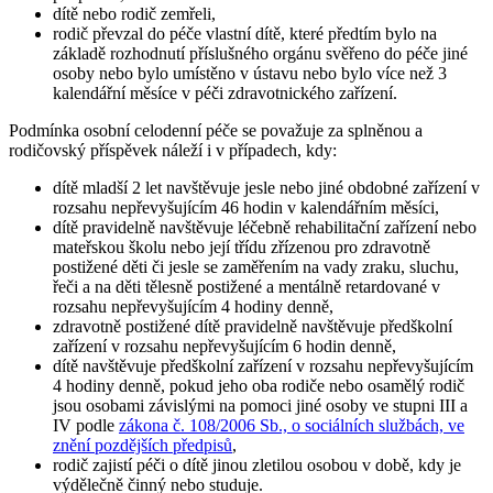
dítě nebo rodič zemřeli,
rodič převzal do péče vlastní dítě, které předtím bylo na
základě rozhodnutí příslušného orgánu svěřeno do péče jiné
osoby nebo bylo umístěno v ústavu nebo bylo více než 3
kalendářní měsíce v péči zdravotnického zařízení.
Podmínka osobní celodenní péče se považuje za splněnou a
rodičovský příspěvek náleží i v případech, kdy:
dítě mladší 2 let navštěvuje jesle nebo jiné obdobné zařízení v
rozsahu nepřevyšujícím 46 hodin v kalendářním měsíci,
dítě pravidelně navštěvuje léčebně rehabilitační zařízení nebo
mateřskou školu nebo její třídu zřízenou pro zdravotně
postižené děti či jesle se zaměřením na vady zraku, sluchu,
řeči a na děti tělesně postižené a mentálně retardované v
rozsahu nepřevyšujícím 4 hodiny denně,
zdravotně postižené dítě pravidelně navštěvuje předškolní
zařízení v rozsahu nepřevyšujícím 6 hodin denně,
dítě navštěvuje předškolní zařízení v rozsahu nepřevyšujícím
4 hodiny denně, pokud jeho oba rodiče nebo osamělý rodič
jsou osobami závislými na pomoci jiné osoby ve stupni III a
IV podle
zákona č. 108/2006 Sb., o sociálních službách, ve
znění pozdějších předpisů
,
rodič zajistí péči o dítě jinou zletilou osobou v době, kdy je
výdělečně činný nebo studuje.