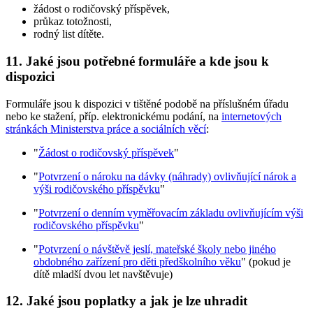
žádost o rodičovský příspěvek,
průkaz totožnosti,
rodný list dítěte.
11. Jaké jsou potřebné formuláře a kde jsou k
dispozici
Formuláře jsou k dispozici v tištěné podobě na příslušném úřadu
nebo ke stažení, příp. elektronickému podání, na
internetových
stránkách Ministerstva práce a sociálních věcí
:
"
Žádost o rodičovský příspěvek
"
"
Potvrzení o nároku na dávky (náhrady) ovlivňující nárok a
výši rodičovského příspěvku
"
"
Potvrzení o denním vyměřovacím základu ovlivňujícím výši
rodičovského příspěvku
"
"
Potvrzení o návštěvě jeslí, mateřské školy nebo jiného
obdobného zařízení pro děti předškolního věku
" (pokud je
dítě mladší dvou let navštěvuje)
12. Jaké jsou poplatky a jak je lze uhradit