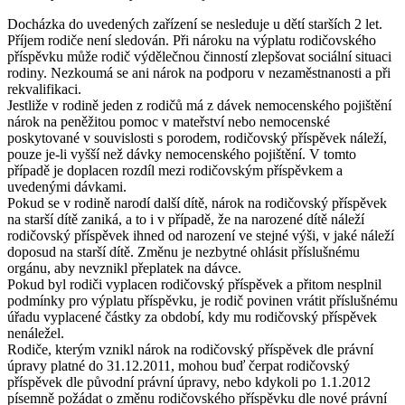
Docházka do uvedených zařízení se nesleduje u dětí starších 2 let.
Příjem rodiče není sledován. Při nároku na výplatu rodičovského
příspěvku může rodič výdělečnou činností zlepšovat sociální situaci
rodiny. Nezkoumá se ani nárok na podporu v nezaměstnanosti a při
rekvalifikaci.
Jestliže v rodině jeden z rodičů má z dávek nemocenského pojištění
nárok na peněžitou pomoc v mateřství nebo nemocenské
poskytované v souvislosti s porodem, rodičovský příspěvek náleží,
pouze je-li vyšší než dávky nemocenského pojištění. V tomto
případě je doplacen rozdíl mezi rodičovským příspěvkem a
uvedenými dávkami.
Pokud se v rodině narodí další dítě, nárok na rodičovský příspěvek
na starší dítě zaniká, a to i v případě, že na narozené dítě náleží
rodičovský příspěvek ihned od narození ve stejné výši, v jaké náleží
doposud na starší dítě. Změnu je nezbytné ohlásit příslušnému
orgánu, aby nevznikl přeplatek na dávce.
Pokud byl rodiči vyplacen rodičovský příspěvek a přitom nesplnil
podmínky pro výplatu příspěvku, je rodič povinen vrátit příslušnému
úřadu vyplacené částky za období, kdy mu rodičovský příspěvek
nenáležel.
Rodiče, kterým vznikl nárok na rodičovský příspěvek dle právní
úpravy platné do 31.12.2011, mohou buď čerpat rodičovský
příspěvek dle původní právní úpravy, nebo kdykoli po 1.1.2012
písemně požádat o změnu rodičovského příspěvku dle nové právní