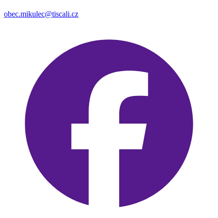
obec.mikulec@tiscali.cz