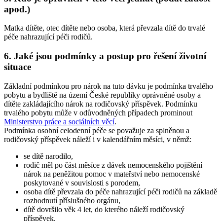
apod.)
Matka dítěte, otec dítěte nebo osoba, která převzala dítě do trvalé
péče nahrazující péči rodičů.
6. Jaké jsou podmínky a postup pro řešení životní
situace
Základní podmínkou pro nárok na tuto dávku je podmínka trvalého
pobytu a bydliště na území České republiky oprávněné osoby a
dítěte zakládajícího nárok na rodičovský příspěvek. Podmínku
trvalého pobytu může v odůvodněných případech prominout
Ministerstvo práce a sociálních věcí
.
Podmínka osobní celodenní péče se považuje za splněnou a
rodičovský příspěvek náleží i v kalendářním měsíci, v němž:
se dítě narodilo,
rodič měl po část měsíce z dávek nemocenského pojištění
nárok na peněžitou pomoc v mateřství nebo nemocenské
poskytované v souvislosti s porodem,
osoba dítě převzala do péče nahrazující péči rodičů na základě
rozhodnutí příslušného orgánu,
dítě dovršilo věk 4 let, do kterého náleží rodičovský
příspěvek,