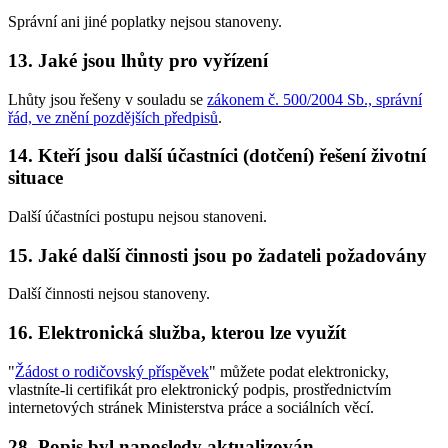
Správní ani jiné poplatky nejsou stanoveny.
13. Jaké jsou lhůty pro vyřízení
Lhůty jsou řešeny v souladu se
zákonem č. 500/2004 Sb., správní
řád, ve znění pozdějších předpisů
.
14. Kteří jsou další účastníci (dotčení) řešení životní
situace
Další účastníci postupu nejsou stanoveni.
15. Jaké další činnosti jsou po žadateli požadovány
Další činnosti nejsou stanoveny.
16. Elektronická služba, kterou lze využít
"
Žádost o rodičovský příspěvek
" můžete podat elektronicky,
vlastníte-li certifikát pro elektronický podpis, prostřednictvím
internetových stránek Ministerstva práce a sociálních věcí.
28. Popis byl naposledy aktualizován