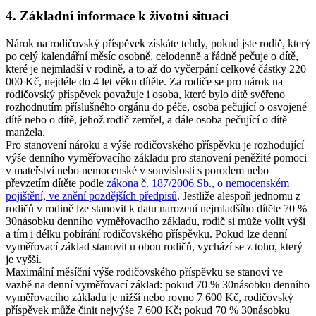
4. Základní informace k životní situaci
Nárok na rodičovský příspěvek získáte tehdy, pokud jste rodič, který
po celý kalendářní měsíc osobně, celodenně a řádně pečuje o dítě,
které je nejmladší v rodině, a to až do vyčerpání celkové částky 220
000 Kč, nejdéle do 4 let věku dítěte. Za rodiče se pro nárok na
rodičovský příspěvek považuje i osoba, které bylo dítě svěřeno
rozhodnutím příslušného orgánu do péče, osoba pečující o osvojené
dítě nebo o dítě, jehož rodič zemřel, a dále osoba pečující o dítě
manžela.
Pro stanovení nároku a výše rodičovského příspěvku je rozhodující
výše denního vyměřovacího základu pro stanovení peněžité pomoci
v mateřství nebo nemocenské v souvislosti s porodem nebo
převzetím dítěte podle
zákona č. 187/2006 Sb., o nemocenském
pojištění, ve znění pozdějších předpisů
. Jestliže alespoň jednomu z
rodičů v rodině lze stanovit k datu narození nejmladšího dítěte 70 %
30násobku denního vyměřovacího základu, rodič si může volit výši
a tím i délku pobírání rodičovského příspěvku. Pokud lze denní
vyměřovací základ stanovit u obou rodičů, vychází se z toho, který
je vyšší.
Maximální měsíční výše rodičovského příspěvku se stanoví ve
vazbě na denní vyměřovací základ: pokud 70 % 30násobku denního
vyměřovacího základu je nižší nebo rovno 7 600 Kč, rodičovský
příspěvek může činit nejvýše 7 600 Kč; pokud 70 % 30násobku