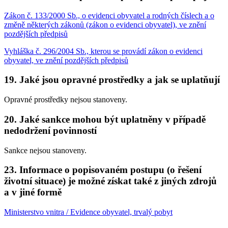
Zákon č. 133/2000 Sb., o evidenci obyvatel a rodných číslech a o
změně některých zákonů (zákon o evidenci obyvatel), ve znění
pozdějších předpisů
Vyhláška č. 296/2004 Sb., kterou se provádí zákon o evidenci
obyvatel, ve znění pozdějších předpisů
19. Jaké jsou opravné prostředky a jak se uplatňují
Opravné prostředky nejsou stanoveny.
20. Jaké sankce mohou být uplatněny v případě
nedodržení povinností
Sankce nejsou stanoveny.
23. Informace o popisovaném postupu (o řešení
životní situace) je možné získat také z jiných zdrojů
a v jiné formě
Ministerstvo vnitra / Evidence obyvatel, trvalý pobyt