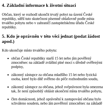
4. Základní informace k životní situaci
Občan, který se rozhodl ukončit trvalý pobyt na území České
republiky, sdělí tuto skutečnost písemně ohlašovně podle místa
trvalého pobytu nebo v zahraničí zastupitelskému úřadu České
republiky.
5. Kdo je oprávněn v této věci jednat (podat žádost
apod.)
Kdo ukončuje místo trvalého pobytu:
občan České republiky starší 15 let nebo jím pověřený
zmocněnec na základě zvláštní plné moci s úředně ověřenými
podpisy,
zákonný zástupce za občana mladšího 15 let nebo fyzická
osoba, které bylo dítě svěřeno do péče rozhodnutím soudu,
zákonný zástupce za občana, jehož svéprávnost byla omezena
tak, že není způsobilý ohlásit ukončení místa trvalého pobytu,
člen domácnosti, jehož oprávnění k zastupování občana bylo
schváleno soudem, nebo jím pověřený zmocněnec na základě