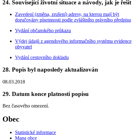
24. Související životní situace a návody, jak je řešit
Zavedení (změna, zrušení) adresy, na kterou mají být
doručovány písemnosti podle zvláštního právního předpisu
Vydání občanského průkazu
Výdej údajů z agendového informačního systému evidence
obyvatel
Vydání cestovního dokladu
28. Popis byl naposledy aktualizován
08.03.2018
29. Datum konce platnosti popisu
Bez časového omezení.
Obec
Statistické informace
Mapa obce