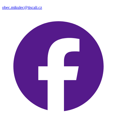
obec.mikulec@tiscali.cz