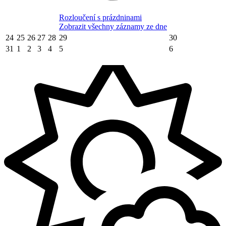
Rozloučení s prázdninami
Zobrazit všechny záznamy ze dne
24
25
26
27
28
29
30
31
1
2
3
4
5
6