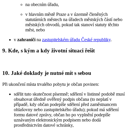
na obecním úřadu,
v hlavním městě Praze a v územně členěných
statutárních městech na úřadech městských částí nebo
městských obvodů, pokud tak stanoví statuty těchto
měst, nebo
v
zahraničí
na
zastupitelském úřadu České republiky
.
9. Kde, s kým a kdy životní situaci řešit
10. Jaké doklady je nutné mít s sebou
Při ukončení místa trvalého pobytu je občan povinen:
sdělit tuto skutečnost písemně; sdělení v listinné podobě musí
obsahovat úředně ověřený podpis občana (to neplatí v
případě, kdy občan podepíše sdělení před zaměstnancem
ohlašovny nebo zastupitelského úřadu); pokud má sdělení
formu datové zprávy, občan ho po vyplnění podepíše
uznávaným elektronickým podpisem nebo dodá
prostřednictvím datové schránky,