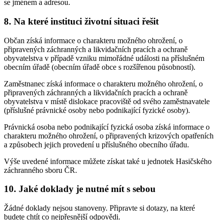
se jménem a adresou.
8. Na které instituci životní situaci řešit
Občan získá informace o charakteru možného ohrožení, o
připravených záchranných a likvidačních pracích a ochraně
obyvatelstva v případě vzniku mimořádné události na příslušném
obecním úřadě (obecním úřadě obce s rozšířenou působností).
Zaměstnanec získá informace o charakteru možného ohrožení, o
připravených záchranných a likvidačních pracích a ochraně
obyvatelstva v místě dislokace pracoviště od svého zaměstnavatele
(příslušné právnické osoby nebo podnikající fyzické osoby).
Právnická osoba nebo podnikající fyzická osoba získá informace o
charakteru možného ohrožení, o připravených krizových opatřeních
a způsobech jejich provedení u příslušného obecního úřadu.
Výše uvedené informace můžete získat také u jednotek Hasičského
záchranného sboru ČR.
10. Jaké doklady je nutné mít s sebou
Žádné doklady nejsou stanoveny. Připravte si dotazy, na které
budete chtít co nejpřesnější odpovědi.