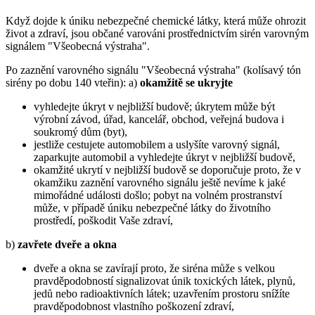
Když dojde k úniku nebezpečné chemické látky, která může ohrozit
život a zdraví, jsou občané varováni prostřednictvím sirén varovným
signálem "Všeobecná výstraha".
Po zaznění varovného signálu "Všeobecná výstraha" (kolísavý tón
sirény po dobu 140 vteřin): a)
okamžitě se ukryjte
vyhledejte úkryt v nejbližší budově; úkrytem může být
výrobní závod, úřad, kancelář, obchod, veřejná budova i
soukromý dům (byt),
jestliže cestujete automobilem a uslyšíte varovný signál,
zaparkujte automobil a vyhledejte úkryt v nejbližší budově,
okamžité ukrytí v nejbližší budově se doporučuje proto, že v
okamžiku zaznění varovného signálu ještě nevíme k jaké
mimořádné události došlo; pobyt na volném prostranství
může, v případě úniku nebezpečné látky do životního
prostředí, poškodit Vaše zdraví,
b)
zavřete dveře a okna
dveře a okna se zavírají proto, že siréna může s velkou
pravděpodobností signalizovat únik toxických látek, plynů,
jedů nebo radioaktivních látek; uzavřením prostoru snížíte
pravděpodobnost vlastního poškození zdraví,