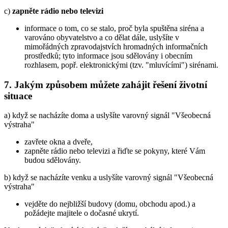
c)
zapněte rádio nebo televizi
informace o tom, co se stalo, proč byla spuštěna siréna a
varováno obyvatelstvo a co dělat dále, uslyšíte v
mimořádných zpravodajstvích hromadných informačních
prostředků; tyto informace jsou sdělovány i obecním
rozhlasem, popř. elektronickými (tzv. "mluvícími") sirénami.
7. Jakým způsobem můžete zahájit řešení životní
situace
a) když se nacházíte doma a uslyšíte varovný signál "Všeobecná
výstraha"
zavřete okna a dveře,
zapněte rádio nebo televizi a řiďte se pokyny, které Vám
budou sdělovány.
b) když se nacházíte venku a uslyšíte varovný signál "Všeobecná
výstraha"
vejděte do nejbližší budovy (domu, obchodu apod.) a
požádejte majitele o dočasné ukrytí.