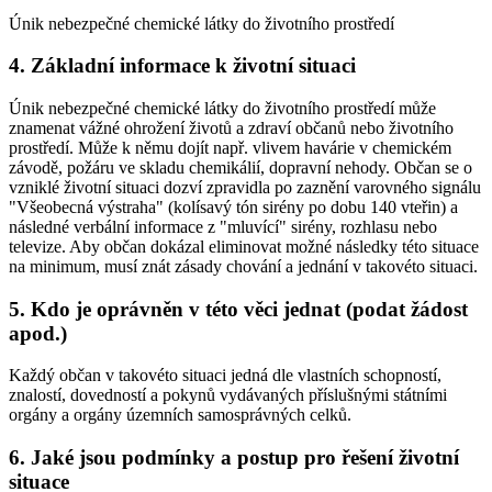
Únik nebezpečné chemické látky do životního prostředí
4. Základní informace k životní situaci
Únik nebezpečné chemické látky do životního prostředí může
znamenat vážné ohrožení životů a zdraví občanů nebo životního
prostředí. Může k němu dojít např. vlivem havárie v chemickém
závodě, požáru ve skladu chemikálií, dopravní nehody. Občan se o
vzniklé životní situaci dozví zpravidla po zaznění varovného signálu
"Všeobecná výstraha" (kolísavý tón sirény po dobu 140 vteřin) a
následné verbální informace z "mluvící" sirény, rozhlasu nebo
televize. Aby občan dokázal eliminovat možné následky této situace
na minimum, musí znát zásady chování a jednání v takovéto situaci.
5. Kdo je oprávněn v této věci jednat (podat žádost
apod.)
Každý občan v takovéto situaci jedná dle vlastních schopností,
znalostí, dovedností a pokynů vydávaných příslušnými státními
orgány a orgány územních samosprávných celků.
6. Jaké jsou podmínky a postup pro řešení životní
situace