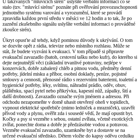
U takzvaných "mluvících sirén" uslyšíte verbální informaci co se
stalo (tzv. "mluvící sirénu" poznáte při ověřování provozuschopnosti
jednotného systému varování a vyrozumění, které se provádí
zpravidla každou první středu v měsíci ve 12 hodin a to tak, že po
zaznění zkušebního signálu uslyšíte verbální informaci o prováděné
zkoušce sirén).
Úkryt opusťte až tehdy, když pominou důvody k ukrývání. O tom
se dozvíte opět z rádia, televize nebo místního rozhlasu. Může se
stát, že budete vyzváni k evakuaci. V tom případě si připravte
evakuační zavazadlo (batoh, cestovní tašku nebo kufr), do kterého si
dejte nejnutnější věci (základní trvanlivé potraviny, nejlépe v
konzervách, dobře zabalený chléb a pitnou vodu, předměty denní
potřeby, jídelní misku a příbor, osobní doklady, peníze, pojistné
smlouvy a cennosti, přenosné rádio s rezervními bateriemi, toaletní a
hygienické potřeby, léky, svítilnu, náhradní prádlo, oděv, obuv,
pláštěnku, spací pytel nebo přikrývku, kapesní nůž, zápalky, šití a
další drobnosti). Zavazadlo označte svým jménem a adresou. Při
odchodu nezapomeňte v domě uhasit otevřený oheň v topidlech,
vypnout elektrické spotřebiče (mimo ledniček a mrazniček), uzavřít
přívod vody a plynu, ověřit zda i sousedé vědí, že mají opustit byt.
Kočky a psy si vezměte s sebou, ostatní zvířata, včetně exotických
zvířat, ponechte doma a dobře je předzásobte vodou a potravou.
Vezměte evakuační zavazadlo, uzamkněte byt a dostavte se na
určené evakuační středisko. Dětem vložte do kapsy oděvu cedulku