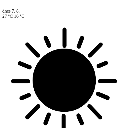
dnes
7. 8.
27 °C
16 °C