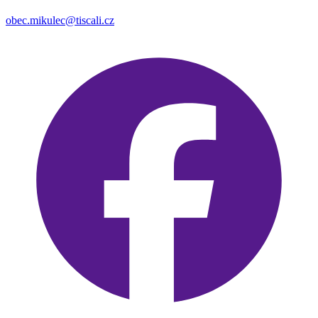
obec.mikulec@tiscali.cz