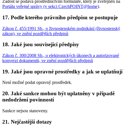
Žádost se podává prostřednictvím formuláře, který je zveřejněn na
Portálu veřejné správy (v sekci CzechPOINT@home)
.
17. Podle kterého právního předpisu se postupuje
Zákon č. 455/1991 Sb., o živnostenském podnikání (živnostenský
zákon), ve znění pozdějších předpisů
18. Jaké jsou související předpisy
Zákon č. 300/2008 Sb., o elektronických úkonech a autorizované
konverzi dokumentů, ve znění pozdějších předpisů
19. Jaké jsou opravné prostředky a jak se uplatňují
Není možné podat opravný prostředek.
20. Jaké sankce mohou být uplatněny v případě
nedodržení povinností
Sankce nejsou stanoveny.
21. Nejčastější dotazy