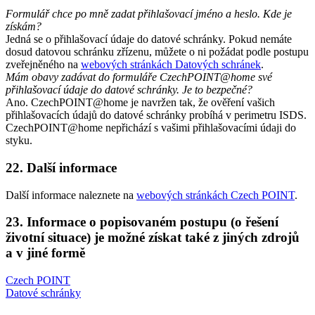
Formulář chce po mně zadat přihlašovací jméno a heslo. Kde je
získám?
Jedná se o přihlašovací údaje do datové schránky. Pokud nemáte
dosud datovou schránku zřízenu, můžete o ni požádat podle postupu
zveřejněného na
webových stránkách Datových schránek
.
Mám obavy zadávat do formuláře CzechPOINT@home své
přihlašovací údaje do datové schránky. Je to bezpečné?
Ano. CzechPOINT@home je navržen tak, že ověření vašich
přihlašovacích údajů do datové schránky probíhá v perimetru ISDS.
CzechPOINT@home nepřichází s vašimi přihlašovacími údaji do
styku.
22. Další informace
Další informace naleznete na
webových stránkách Czech POINT
.
23. Informace o popisovaném postupu (o řešení
životní situace) je možné získat také z jiných zdrojů
a v jiné formě
Czech POINT
Datové schránky