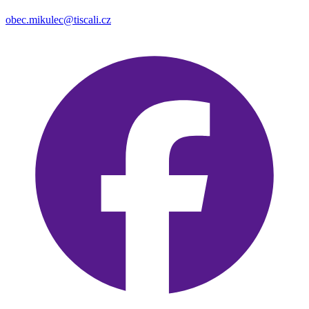
obec.mikulec@tiscali.cz