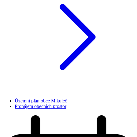
Územní plán obce Mikuleč
Pronájem obecních prostor