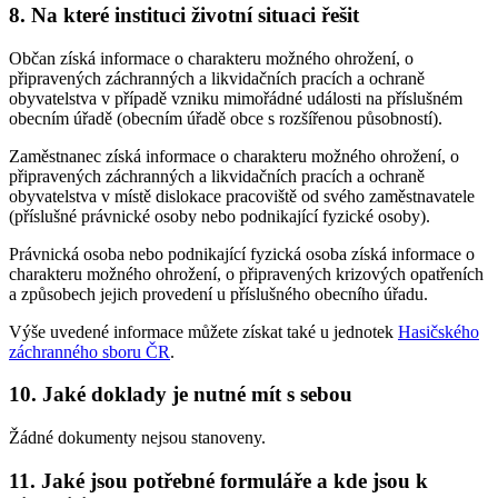
8. Na které instituci životní situaci řešit
Občan získá informace o charakteru možného ohrožení, o
připravených záchranných a likvidačních pracích a ochraně
obyvatelstva v případě vzniku mimořádné události na příslušném
obecním úřadě (obecním úřadě obce s rozšířenou působností).
Zaměstnanec získá informace o charakteru možného ohrožení, o
připravených záchranných a likvidačních pracích a ochraně
obyvatelstva v místě dislokace pracoviště od svého zaměstnavatele
(příslušné právnické osoby nebo podnikající fyzické osoby).
Právnická osoba nebo podnikající fyzická osoba získá informace o
charakteru možného ohrožení, o připravených krizových opatřeních
a způsobech jejich provedení u příslušného obecního úřadu.
Výše uvedené informace můžete získat také u jednotek
Hasičského
záchranného sboru ČR
.
10. Jaké doklady je nutné mít s sebou
Žádné dokumenty nejsou stanoveny.
11. Jaké jsou potřebné formuláře a kde jsou k