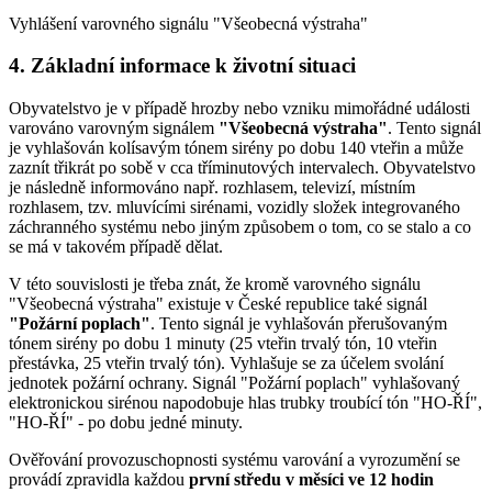
Vyhlášení varovného signálu "Všeobecná výstraha"
4. Základní informace k životní situaci
Obyvatelstvo je v případě hrozby nebo vzniku mimořádné události
varováno varovným signálem
"Všeobecná výstraha"
. Tento signál
je vyhlašován kolísavým tónem sirény po dobu 140 vteřin a může
zaznít třikrát po sobě v cca tříminutových intervalech. Obyvatelstvo
je následně informováno např. rozhlasem, televizí, místním
rozhlasem, tzv. mluvícími sirénami, vozidly složek integrovaného
záchranného systému nebo jiným způsobem o tom, co se stalo a co
se má v takovém případě dělat.
V této souvislosti je třeba znát, že kromě varovného signálu
"Všeobecná výstraha" existuje v České republice také signál
"Požární poplach"
. Tento signál je vyhlašován přerušovaným
tónem sirény po dobu 1 minuty (25 vteřin trvalý tón, 10 vteřin
přestávka, 25 vteřin trvalý tón). Vyhlašuje se za účelem svolání
jednotek požární ochrany. Signál "Požární poplach" vyhlašovaný
elektronickou sirénou napodobuje hlas trubky troubící tón "HO-ŘÍ",
"HO-ŘÍ" - po dobu jedné minuty.
Ověřování provozuschopnosti systému varování a vyrozumění se
provádí zpravidla každou
první středu v měsíci ve 12 hodin