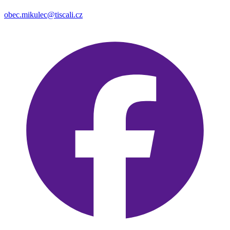
obec.mikulec@tiscali.cz