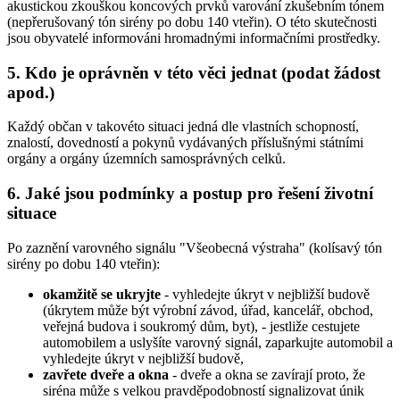
akustickou zkouškou koncových prvků varování zkušebním tónem
(nepřerušovaný tón sirény po dobu 140 vteřin). O této skutečnosti
jsou obyvatelé informováni hromadnými informačními prostředky.
5. Kdo je oprávněn v této věci jednat (podat žádost
apod.)
Každý občan v takovéto situaci jedná dle vlastních schopností,
znalostí, dovedností a pokynů vydávaných příslušnými státními
orgány a orgány územních samosprávných celků.
6. Jaké jsou podmínky a postup pro řešení životní
situace
Po zaznění varovného signálu "Všeobecná výstraha" (kolísavý tón
sirény po dobu 140 vteřin):
okamžitě se ukryjte
- vyhledejte úkryt v nejbližší budově
(úkrytem může být výrobní závod, úřad, kancelář, obchod,
veřejná budova i soukromý dům, byt), - jestliže cestujete
automobilem a uslyšíte varovný signál, zaparkujte automobil a
vyhledejte úkryt v nejbližší budově,
zavřete dveře a okna
- dveře a okna se zavírají proto, že
siréna může s velkou pravděpodobností signalizovat únik