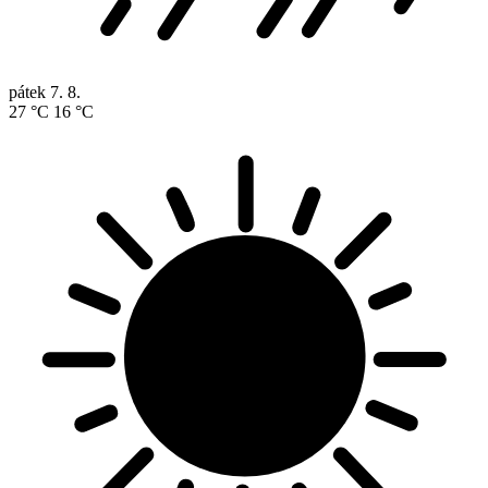
pátek
7. 8.
27 °C
16 °C