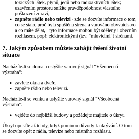
toxických látek, plynů, jedů nebo radioaktivních látek;
uzavřením prostoru snížíte pravděpodobnost vlastního
poškození zdraví,
zapněte rádio nebo televizi
- zde se dozvíte informace o tom,
co se stalo, proč byla spuštěna siréna a varováno obyvatelstvo
a co máte dělat, - tyto informace mohou být sděleny i obecním
rozhlasem, popř. elektronickými (tzv. "mluvícími") sirénami.
7. Jakým způsobem můžete zahájit řešení životní
situace
Nacházíte-li se doma a uslyšíte varovný signál "Všeobecná
výstraha":
zavřete okna a dveře,
zapněte rádio nebo televizi.
Nacházíte-li se venku a uslyšíte varovný signál "Všeobecná
výstraha":
vejděte do nejbližší budovy a požádejte majitele o úkryt.
Úkryt opusťte až tehdy, když pominou důvody k ukrývání. O tom
se dozvíte opět z rádia, televize nebo místního rozhlasu.