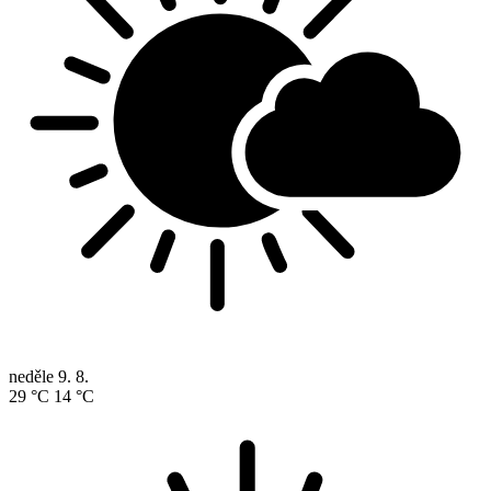
neděle
9. 8.
29 °C
14 °C