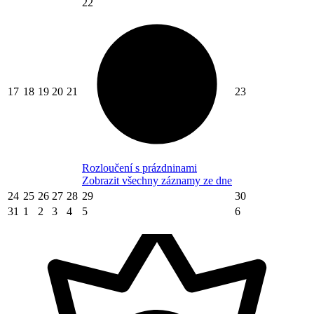
22
17
18
19
20
21
23
Rozloučení s prázdninami
Zobrazit všechny záznamy ze dne
24
25
26
27
28
29
30
31
1
2
3
4
5
6