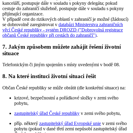
kanceláří, postupuje dále v souladu s pokyny delegáta; pokud
cestuje do zahraničí služebně, postupuje dále v souladu s pokyny
přijímající organizace.
V případě cest do rizikových oblastí v zahraničí je možné (žádoucí)
se dobrovolně zaregistrovat v
databázi Ministerstva zahraničních
věcí České republiky - systém DROZD ("Dobrovolná registrace
občanů České republiky při cestách do zahraničí")
.
7. Jakým způsobem můžete zahájit řešení životní
situace
Telefonickým či jiným spojením s místy uvedenými v bodě 08.
8. Na které instituci životní situaci řešit
Občan České republiky se může obrátit (dle konkrétní situace) na:
krizové, bezpečnostní a pořádkové složky v zemi svého
pobytu,
zastupitelský úřad České republiky
v zemi svého pobytu,
příp. některý
zastupitelský úřad Evropské unie
v zemi svého
pobytu (pokud v dané třetí zemi nepůsobí zastupitelský úřad