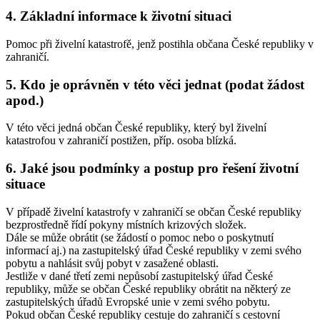
4. Základní informace k životní situaci
Pomoc při živelní katastrofě, jenž postihla občana České republiky v
zahraničí.
5. Kdo je oprávněn v této věci jednat (podat žádost
apod.)
V této věci jedná občan České republiky, který byl živelní
katastrofou v zahraničí postižen, příp. osoba blízká.
6. Jaké jsou podmínky a postup pro řešení životní
situace
V případě živelní katastrofy v zahraničí se občan České republiky
bezprostředně řídí pokyny místních krizových složek.
Dále se může obrátit (se žádostí o pomoc nebo o poskytnutí
informací aj.) na zastupitelský úřad České republiky v zemi svého
pobytu a nahlásit svůj pobyt v zasažené oblasti.
Jestliže v dané třetí zemi nepůsobí zastupitelský úřad České
republiky, může se občan České republiky obrátit na některý ze
zastupitelských úřadů Evropské unie v zemi svého pobytu.
Pokud občan České republiky cestuje do zahraničí s cestovní