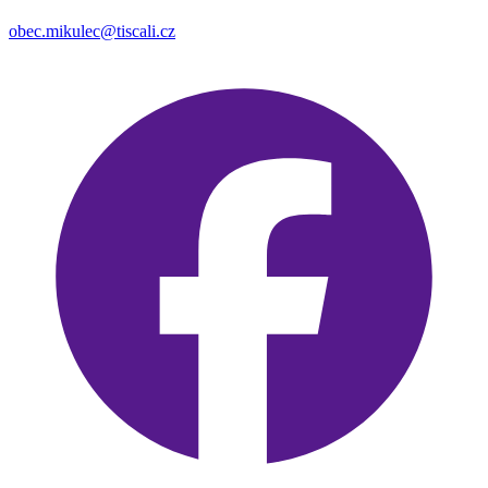
obec.mikulec@tiscali.cz