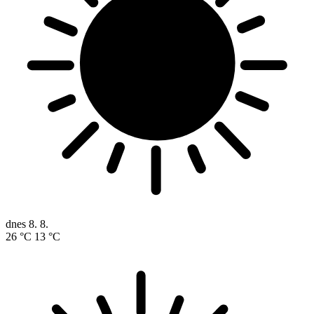
dnes
8. 8.
26 °C
13 °C