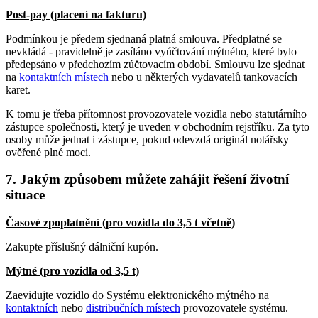
Post-pay (placení na fakturu)
Podmínkou je předem sjednaná platná smlouva. Předplatné se
nevkládá - pravidelně je zasíláno vyúčtování mýtného, které bylo
předepsáno v předchozím zúčtovacím období. Smlouvu lze sjednat
na
kontaktních místech
nebo u některých vydavatelů tankovacích
karet.
K tomu je třeba přítomnost provozovatele vozidla nebo statutárního
zástupce společnosti, který je uveden v obchodním rejstříku. Za tyto
osoby může jednat i zástupce, pokud odevzdá originál notářsky
ověřené plné moci.
7. Jakým způsobem můžete zahájit řešení životní
situace
Časové zpoplatnění (pro vozidla do 3,5 t včetně)
Zakupte příslušný dálniční kupón.
Mýtné (pro vozidla od 3,5 t)
Zaevidujte vozidlo do Systému elektronického mýtného na
kontaktních
nebo
distribučních místech
provozovatele systému.