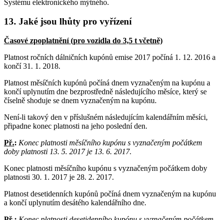
Systému elektronického mýtného.
13. Jaké jsou lhůty pro vyřízení
Časové zpoplatnění (pro vozidla do 3,5 t včetně)
Platnost ročních dálničních kupónů emise 2017 počíná 1. 12. 2016 a
končí 31. 1. 2018.
Platnost měsíčních kupónů počíná dnem vyznačeným na kupónu a
končí uplynutím dne bezprostředně následujícího měsíce, který se
číselně shoduje se dnem vyznačeným na kupónu.
Není-li takový den v příslušném následujícím kalendářním měsíci,
připadne konec platnosti na jeho poslední den.
Př.
:
Konec platnosti měsíčního kupónu s vyznačeným počátkem
doby platnosti 13. 5. 2017 je 13. 6. 2017.
Konec platnosti měsíčního kupónu s vyznačeným počátkem doby
platnosti 30. 1. 2017 je 28. 2. 2017.
Platnost desetidenních kupónů počíná dnem vyznačeným na kupónu
a končí uplynutím desátého kalendářního dne.
Př.
:
Konec platnosti desetidenního kupónu s vyznačeným počátkem