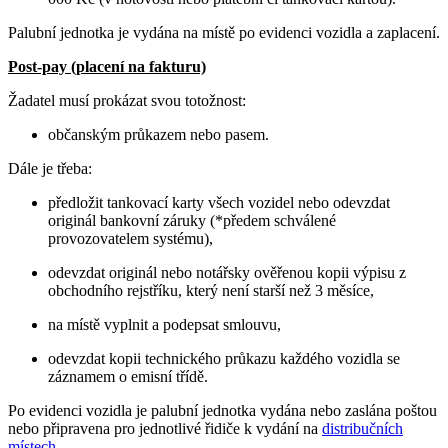
Palubní jednotka je vydána na místě po evidenci vozidla a zaplacení.
Post-pay (placení na fakturu)
Žadatel musí prokázat svou totožnost:
občanským průkazem nebo pasem.
Dále je třeba:
předložit tankovací karty všech vozidel nebo odevzdat
originál bankovní záruky (*předem schválené
provozovatelem systému),
odevzdat originál nebo notářsky ověřenou kopii výpisu z
obchodního rejstříku, který není starší než 3 měsíce,
na místě vyplnit a podepsat smlouvu,
odevzdat kopii technického průkazu každého vozidla se
záznamem o emisní třídě.
Po evidenci vozidla je palubní jednotka vydána nebo zaslána poštou
nebo připravena pro jednotlivé řidiče k vydání na
distribučních
místech
.