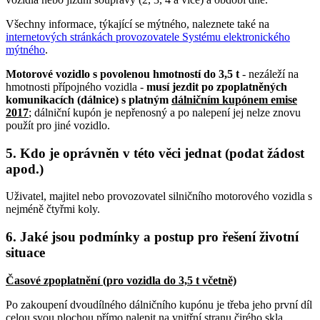
Všechny informace, týkající se mýtného, naleznete také na
internetových stránkách provozovatele Systému elektronického
mýtného
.
Motorové vozidlo s povolenou hmotností do 3,5 t
- nezáleží na
hmotnosti přípojného vozidla -
musí jezdit po zpoplatněných
komunikacích (dálnice) s platným
dálničním kupónem emise
2017
; dálniční kupón je nepřenosný a po nalepení jej nelze znovu
použít pro jiné vozidlo.
5. Kdo je oprávněn v této věci jednat (podat žádost
apod.)
Uživatel, majitel nebo provozovatel silničního motorového vozidla s
nejméně čtyřmi koly.
6. Jaké jsou podmínky a postup pro řešení životní
situace
Časové zpoplatnění (pro vozidla do 3,5 t včetně)
Po zakoupení dvoudílného dálničního kupónu je třeba jeho první díl
celou svou plochou přímo nalepit na vnitřní stranu čirého skla