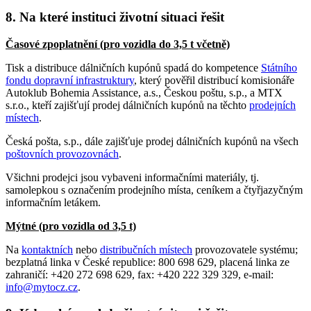
8. Na které instituci životní situaci řešit
Časové zpoplatnění (pro vozidla do 3,5 t včetně)
Tisk a distribuce dálničních kupónů spadá do kompetence
Státního
fondu dopravní infrastruktury
, který pověřil distribucí komisionáře
Autoklub Bohemia Assistance, a.s., Českou poštu, s.p., a MTX
s.r.o., kteří zajišťují prodej dálničních kupónů na těchto
prodejních
místech
.
Česká pošta, s.p., dále zajišťuje prodej dálničních kupónů na všech
poštovních provozovnách
.
Všichni prodejci jsou vybaveni informačními materiály, tj.
samolepkou s označením prodejního místa, ceníkem a čtyřjazyčným
informačním letákem.
Mýtné (pro vozidla od 3,5 t)
Na
kontaktních
nebo
distribučních místech
provozovatele systému;
bezplatná linka v České republice: 800 698 629, placená linka ze
zahraničí: +420 272 698 629, fax: +420 222 329 329, e-mail:
info@mytocz.cz
.