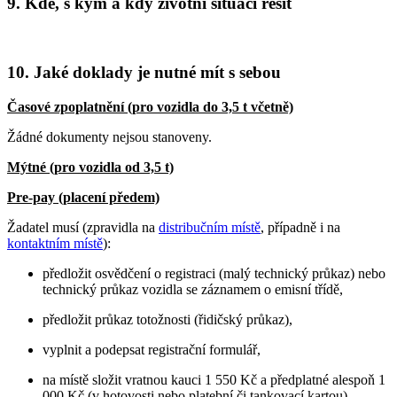
9. Kde, s kým a kdy životní situaci řešit
10. Jaké doklady je nutné mít s sebou
Časové zpoplatnění (pro vozidla do 3,5 t včetně)
Žádné dokumenty nejsou stanoveny.
Mýtné (pro vozidla od 3,5 t)
Pre-pay (placení předem)
Žadatel musí (zpravidla na
distribučním místě
, případně i na
kontaktním místě
):
předložit osvědčení o registraci (malý technický průkaz) nebo
technický průkaz vozidla se záznamem o emisní třídě,
předložit průkaz totožnosti (řidičský průkaz),
vyplnit a podepsat registrační formulář,
na místě složit vratnou kauci 1 550 Kč a předplatné alespoň 1
000 Kč (v hotovosti nebo platební či tankovací kartou).