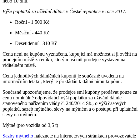
nebo 10 dnů.
Výše poplatků za užívání dálnic v České republice v roce 2017:
Roční - 1 500 Kč
Měsíční - 440 Kč
Desetidenní - 310 Kč
Cena není na kupónu vyznačena, kupující má možnost si ji ověřit na
prodejním místě z ceníku, který musí mít prodejce vystaven na
viditelném místě.
Cena jednotlivých dálničních kupónů je současně uvedena na
informačním letáku, který je přikládán k dálničnímu kupónu.
Současně upozorňujeme, že prodejce smí kupóny prodávat pouze za
cenu nominálně odpovídající výši poplatku za užívání dálnic
stanoveného nařízením vlády č. 240/2014 Sb., o výši časových
poplatků, sazeb mýtného, slevy na mýtném a o postupu při uplatnění
slevy na mýtném.
Mýtné (pro vozidla od 3,5 t)
Sazby mýtného
naleznete na internetových stránkách provozovatele