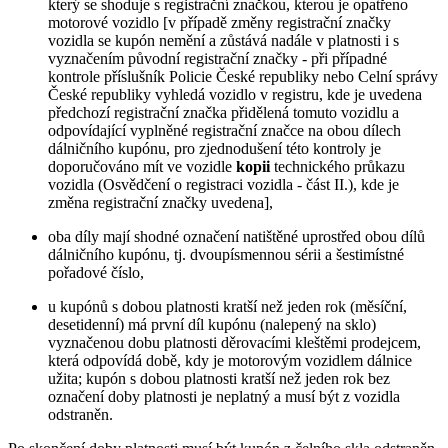
který se shoduje s registrační značkou, kterou je opatřeno
motorové vozidlo [v případě změny registrační značky
vozidla se kupón nemění a zůstává nadále v platnosti i s
vyznačením původní registrační značky - při případné
kontrole příslušník Policie České republiky nebo Celní správy
České republiky vyhledá vozidlo v registru, kde je uvedena
předchozí registrační značka přidělená tomuto vozidlu a
odpovídající vyplněné registrační značce na obou dílech
dálničního kupónu, pro zjednodušení této kontroly je
doporučováno mít ve vozidle
kopii
technického průkazu
vozidla (Osvědčení o registraci vozidla - část II.), kde je
změna registrační značky uvedena],
oba díly mají shodné označení natištěné uprostřed obou dílů
dálničního kupónu, tj. dvoupísmennou sérii a šestimístné
pořadové číslo,
u kupónů s dobou platnosti kratší než jeden rok (měsíční,
desetidenní) má první díl kupónu (nalepený na sklo)
vyznačenou dobu platnosti děrovacími kleštěmi prodejcem,
která odpovídá době, kdy je motorovým vozidlem dálnice
užita; kupón s dobou platnosti kratší než jeden rok bez
označení doby platnosti je neplatný a musí být z vozidla
odstraněn.