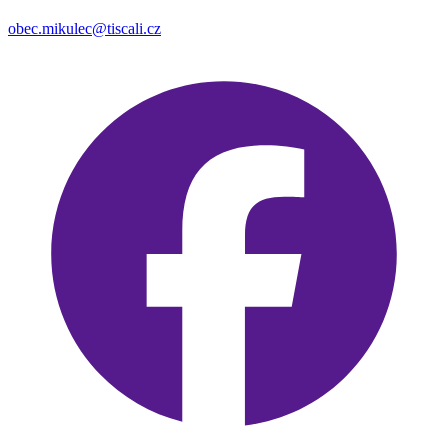
obec.mikulec@tiscali.cz