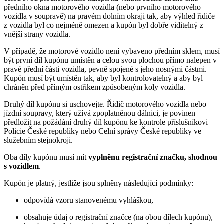
předního okna motorového vozidla (nebo prvního motorového
vozidla v soupravě) na pravém dolním okraji tak, aby výhled řidiče
z vozidla byl co nejméně omezen a kupón byl dobře viditelný z
vnější strany vozidla.
V případě, že motorové vozidlo není vybaveno předním sklem, musí
být první díl kupónu umístěn a celou svou plochou přímo nalepen v
pravé přední části vozidla, pevně spojené s jeho nosnými částmi.
Kupón musí být umístěn tak, aby byl kontrolovatelný a aby byl
chráněn před přímým ostřikem způsobeným koly vozidla.
Druhý díl kupónu si uschovejte. Řidič motorového vozidla nebo
jízdní soupravy, který užívá zpoplatněnou dálnici, je povinen
předložit na požádání druhý díl kupónu ke kontrole příslušníkovi
Policie České republiky nebo Celní správy České republiky ve
služebním stejnokroji.
Oba díly kupónu musí mít
vyplněnu registrační značku, shodnou
s vozidlem
.
Kupón je platný, jestliže jsou splněny následující podmínky:
odpovídá vzoru stanovenému vyhláškou,
obsahuje údaj o registrační značce (na obou dílech kupónu),