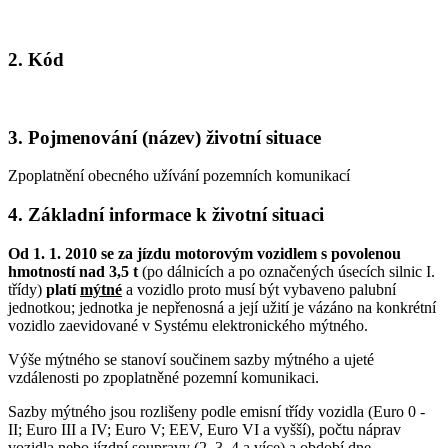
2. Kód
3. Pojmenování (název) životní situace
Zpoplatnění obecného užívání pozemních komunikací
4. Základní informace k životní situaci
Od 1. 1. 2010 se za jízdu motorovým vozidlem s povolenou
hmotností nad 3,5 t
(po dálnicích a po označených úsecích silnic I.
třídy)
platí
mýtné
a vozidlo proto musí být vybaveno palubní
jednotkou; jednotka je nepřenosná a její užití je vázáno na konkrétní
vozidlo zaevidované v Systému elektronického mýtného.
Výše mýtného se stanoví součinem sazby mýtného a ujeté
vzdálenosti po zpoplatněné pozemní komunikaci.
Sazby mýtného jsou rozlišeny podle emisní třídy vozidla (Euro 0 -
II; Euro III a IV; Euro V; EEV, Euro VI a vyšší), počtu náprav
vozidla nebo jízdní soupravy (2, 3, 4 a více) a období dne.