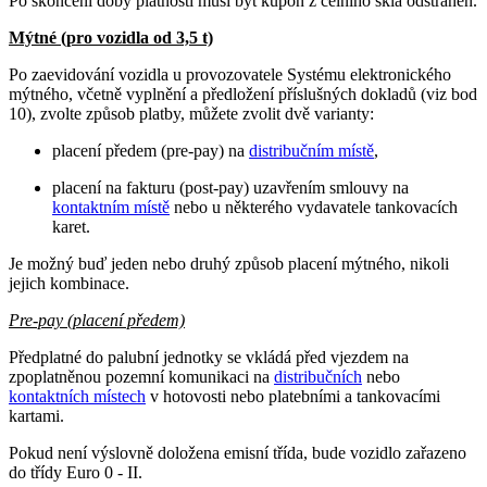
Po skončení doby platnosti musí být kupón z čelního skla odstraněn.
Mýtné (pro vozidla od 3,5 t)
Po zaevidování vozidla u provozovatele Systému elektronického
mýtného, včetně vyplnění a předložení příslušných dokladů (viz bod
10), zvolte způsob platby, můžete zvolit dvě varianty:
placení předem (pre-pay) na
distribučním místě
,
placení na fakturu (post-pay) uzavřením smlouvy na
kontaktním místě
nebo u některého vydavatele tankovacích
karet.
Je možný buď jeden nebo druhý způsob placení mýtného, nikoli
jejich kombinace.
Pre-pay (placení předem)
Předplatné do palubní jednotky se vkládá před vjezdem na
zpoplatněnou pozemní komunikaci na
distribučních
nebo
kontaktních místech
v hotovosti nebo platebními a tankovacími
kartami.
Pokud není výslovně doložena emisní třída, bude vozidlo zařazeno
do třídy Euro 0 - II.